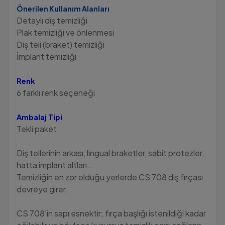
Önerilen Kullanım Alanları
Detaylı diş temizliği
Plak temizliği ve önlenmesi
Diş teli (braket) temizliği
İmplant temizliği
Renk
6 farklı renk seçeneği
Ambalaj Tipi
Tekli paket
Diş tellerinin arkası, lingual braketler, sabit protezler,
hatta implant altları…
Temizliğin en zor olduğu yerlerde CS 708 diş fırçası
devreye girer.
CS 708’in sapı esnektir; fırça başlığı istenildiği kadar