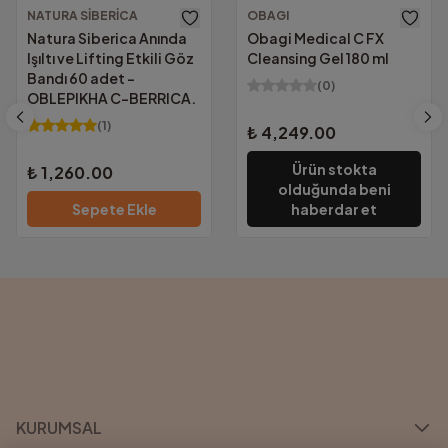
NATURA SIBERICA
OBAGI
KVKK Uyumu ve güvenlik sertifikalarımızla
Natura Siberica Anında
Obagi Medical C FX
tüm bilgileriniz güvencemiz altında.
Işıltı ve Lifting Etkili Göz
Cleansing Gel 180 ml
Bandı 60 adet -
(
0
)
OBLEPIKHA C-BERRICA.
(
1
)
₺ 4,249.00
Ürün stokta
₺ 1,260.00
olduğunda beni
Sepete Ekle
haberdar et
KURUMSAL