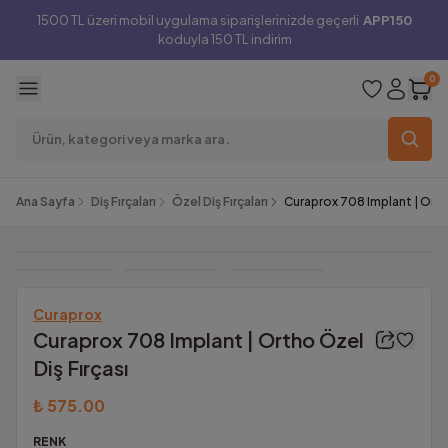
1500 TL üzeri mobil uygulama siparişlerinizde geçerli
APP150
koduyla 150 TL indirim
0
Ana Sayfa
Diş Fırçaları
Özel Diş Fırçaları
Curaprox 708 Implant | Ortho
Curaprox
Curaprox 708 Implant | Ortho Özel
Diş Fırçası
₺ 575.00
RENK