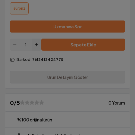
sürpriz
Uzmanına Sor
Sepete Ekle
Barkod
:
7612412424775
Ürün Detayını Göster
0
/5
0 Yorum
%100 orijinal ürün