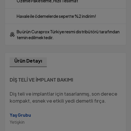
Özenle Paketleme, Hızlı Teslimat
Havale ile ödemelerde sepette %2 indirim!
Bu ürün Curaprox Türkiye resmi distribütörü tarafından
temin edilmektedir.
Ürün Detayı
DİŞ TELİ VE İMPLANT BAKIMI
Diş teli ve implantlar için tasarlanmış, son derece
kompakt, esnek ve etkili yedi demetli fırça.
Yaş Grubu
Yetişkin