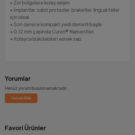
• Zor bölgelere kolay erişim
• İmplantlar, sabit protezler, braketler, lingual teller
için ideal
• Son derece kompakt yedi demetli başlık
• 0.12 mm çapında Curen® filamentleri
• Kolayca bükülebilen esnek sap
Yorumlar
Henüz yorum bulunmamaktadır
Yorum Ekle
Favori Ürünler
1000₺ Üzeri Ücretsiz Kargo!
Güvenilir Alışveriş.
Altında kalan tutarlarda yalnızca
69.00₺