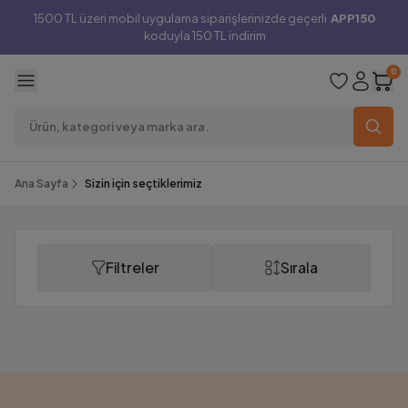
1500 TL üzeri mobil uygulama siparişlerinizde geçerli
APP150
koduyla 150 TL indirim
0
Ana Sayfa
Sizin için seçtiklerimiz
Filtreler
Sırala
Sizin için seçtiklerimiz