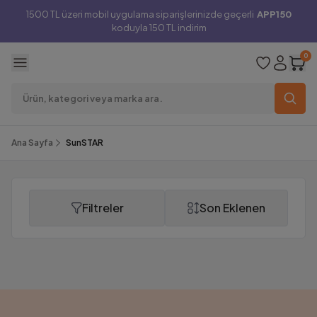
1500 TL üzeri mobil uygulama siparişlerinizde geçerli
APP150
koduyla 150 TL indirim
0
Ana Sayfa
SunSTAR
Filtreler
Son Eklenen
SunSTAR