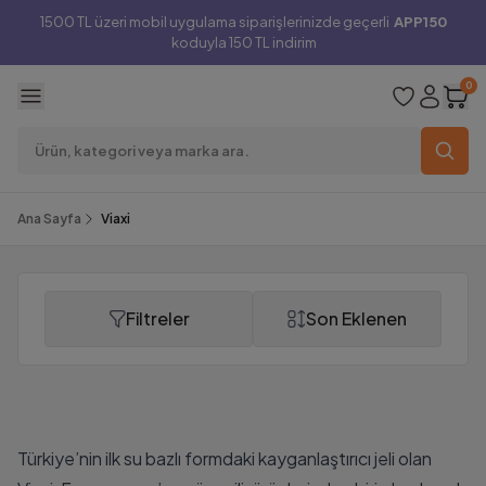
1500 TL üzeri mobil uygulama siparişlerinizde geçerli
APP150
koduyla 150 TL indirim
0
Ana Sayfa
Viaxi
Filtreler
Son Eklenen
Viaxi
Türkiye’nin ilk su bazlı formdaki kayganlaştırıcı jeli olan