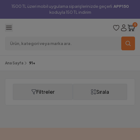
1500 TL üzeri mobil uygulama siparişlerinizde geçerli
APP150
koduyla 150 TL indirim
0
Ana Sayfa
91+
Filtreler
Sırala
91+