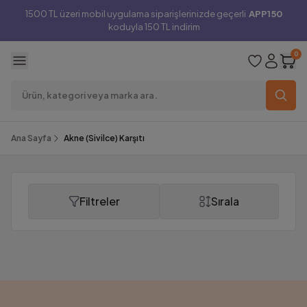
1500 TL üzeri mobil uygulama siparişlerinizde geçerli
APP150
koduyla 150 TL indirim
0
Ana Sayfa
Akne (Sivilce) Karşıtı
Filtreler
Sırala
Akne (Sivilce) Karşıtı