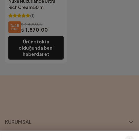
Nuxe Nuxuriance Ultra
Rich Cream 50 ml
(
1
)
₺ 3,400.00
%
45
₺ 1,870.00
İndirim
Ürün stokta
olduğunda beni
haberdar et
KURUMSAL
KATEGORİLER