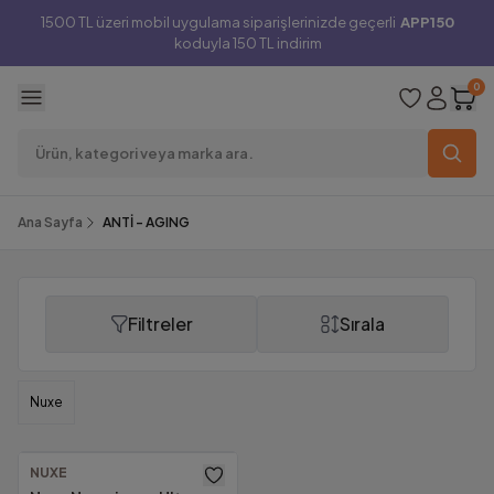
1500 TL üzeri mobil uygulama siparişlerinizde geçerli
APP150
koduyla 150 TL indirim
0
Ana Sayfa
ANTİ - AGING
Filtreler
Sırala
ANTİ - AGING
Nuxe
NUXE
Ücretsiz Kargo