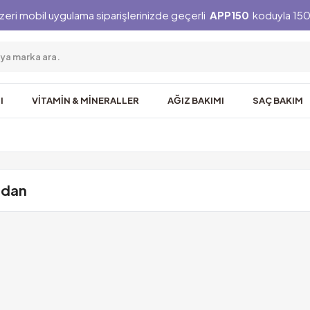
zeri mobil uygulama siparişlerinizde geçerli
APP150
koduyla 150 
I
VİTAMİN & MİNERALLER
AĞIZ BAKIMI
SAÇ BAKIM
idan