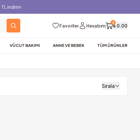
TL indirim
0
Favoriler
Hesabım
₺ 0.00
VÜCUT BAKIMI
ANNE VE BEBEK
TÜM ÜRÜNLER
Sırala