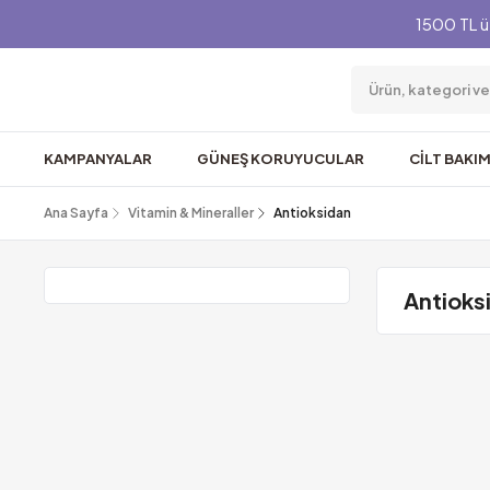
1500 TL ü
KAMPANYALAR
GÜNEŞ KORUYUCULAR
CİLT BAKIM
Ana Sayfa
Vitamin & Mineraller
Antioksidan
Antioks