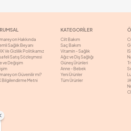
RUMSAL
KATEGORİLER
Ö
rmareyon Hakkında
Cilt Bakım
C
mli Sağlık Beyanı
Saç Bakım
G
K Ve Gizlilik Politikamız
Vitamin - Sağlık
I
afeli Satış Sözleşmesi
Ağız ve Diş Sağlığı
N
e ve Değişim
Güneş Ürünleri
T
tişim
Anne - Bebek
S
mareyon Güvenilir mi?
Yeni Ürünler
L
 Bilgilendirme Metni
Tüm Ürünler
J
N
C