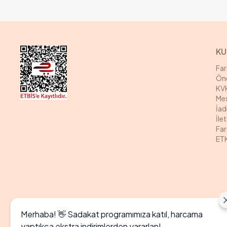
KU
Fa
Öne
KVK
Mes
İad
İle
Far
ETK
Merhaba! 👋 Sadakat programımıza katıl, harcama
yaptıkça ekstra indirimlerden yararlan!