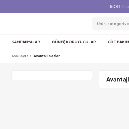
1500 TL ü
KAMPANYALAR
GÜNEŞ KORUYUCULAR
CİLT BAKIM
Ana Sayfa
Avantajlı Setler
Avantajl