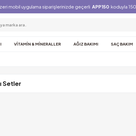
zeri mobil uygulama siparişlerinizde geçerli
APP150
koduyla 150 
I
VİTAMİN & MİNERALLER
AĞIZ BAKIMI
SAÇ BAKIM
ı Setler