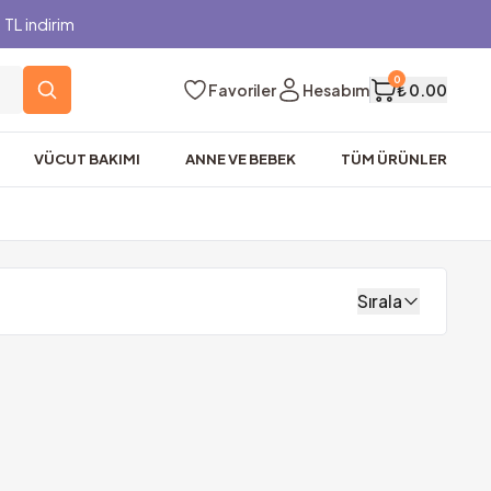
TL indirim
0
Favoriler
Hesabım
₺ 0.00
VÜCUT BAKIMI
ANNE VE BEBEK
TÜM ÜRÜNLER
Sırala