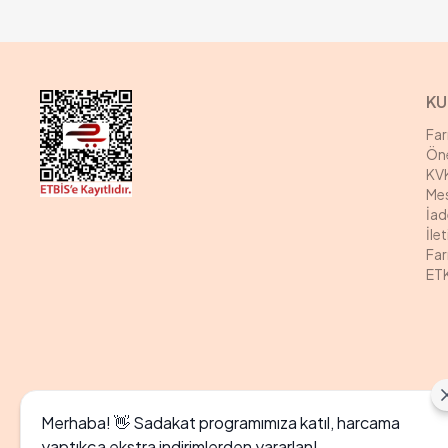
KU
Fa
Öne
KVK
Mes
İad
İle
Far
ETK
Merhaba! 👋 Sadakat programımıza katıl, harcama
yaptıkça ekstra indirimlerden yararlan!