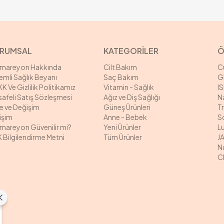
RUMSAL
KATEGORİLER
Ö
rmareyon Hakkında
Cilt Bakım
C
mli Sağlık Beyanı
Saç Bakım
G
K Ve Gizlilik Politikamız
Vitamin - Sağlık
I
afeli Satış Sözleşmesi
Ağız ve Diş Sağlığı
N
e ve Değişim
Güneş Ürünleri
T
tişim
Anne - Bebek
S
mareyon Güvenilir mi?
Yeni Ürünler
L
 Bilgilendirme Metni
Tüm Ürünler
J
N
C