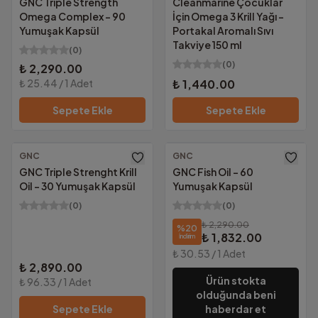
GNC Triple Strength
Cleanmarine Çocuklar
Omega Complex - 90
İçin Omega 3 Krill Yağı –
Yumuşak Kapsül
Portakal Aromalı Sıvı
Takviye 150 ml
(
0
)
(
0
)
₺ 2,290.00
₺ 25.44
/
1
Adet
₺ 1,440.00
Sepete Ekle
Sepete Ekle
GNC
GNC
Ücretsiz Kargo
Ücretsiz Kargo
GNC Triple Strenght Krill
GNC Fish Oil - 60
Oil – 30 Yumuşak Kapsül
Yumuşak Kapsül
(
0
)
(
0
)
₺ 2,290.00
%
20
₺ 1,832.00
İndirim
₺ 30.53
/
1
Adet
₺ 2,890.00
Ürün stokta
₺ 96.33
/
1
Adet
olduğunda beni
Sepete Ekle
haberdar et