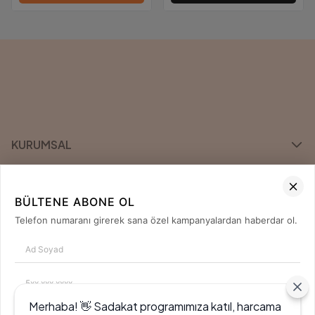
KURUMSAL
KATEGORİLER
BÜLTENE ABONE OL
ÖNE ÇIKAN MARKALAR
Telefon numaranı girerek sana özel kampanyalardan haberdar ol.
İLETİŞİM
0850 420 04 80
Merhaba! 👋 Sadakat programımıza katıl, harcama
Tanıtım, pazarlama, reklam ve benzeri amaçlarla tarafıma ticari elektronik ileti