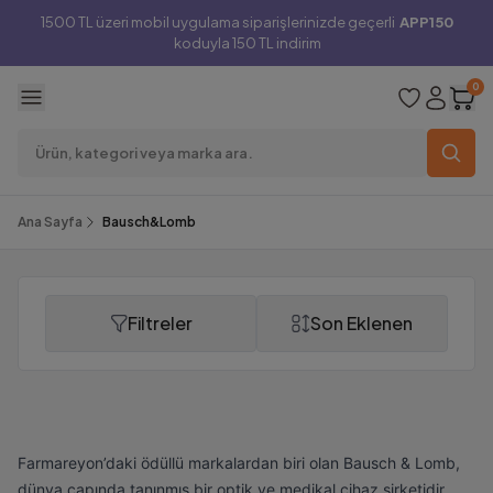
1500 TL üzeri mobil uygulama siparişlerinizde geçerli
APP150
koduyla 150 TL indirim
0
Ana Sayfa
Bausch&Lomb
Filtreler
Son Eklenen
Bausch&Lomb
Farmareyon’daki ödüllü markalardan biri olan Bausch & Lomb,
dünya çapında tanınmış bir optik ve medikal cihaz şirketidir.