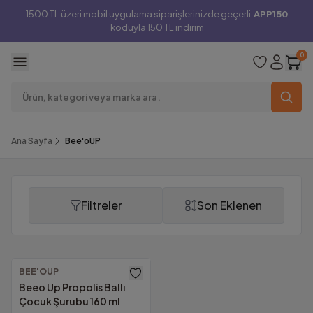
1500 TL üzeri mobil uygulama siparişlerinizde geçerli
APP150
koduyla 150 TL indirim
0
Ana Sayfa
Bee'oUP
Filtreler
Son Eklenen
Bee'oUP
BEE'OUP
Beeo Up Propolis Ballı
Çocuk Şurubu 160 ml