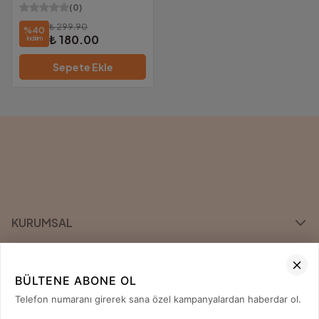
(
0
)
₺ 299.90
%
40
₺ 180.00
İndirim
Sepete Ekle
KURUMSAL
KATEGORİLER
BÜLTENE ABONE OL
ÖNE ÇIKAN MARKALAR
Telefon numaranı girerek sana özel kampanyalardan haberdar ol.
İLETİŞİM