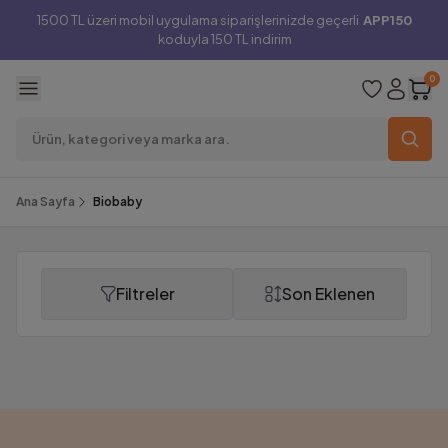
1500 TL üzeri mobil uygulama siparişlerinizde geçerli
APP150
koduyla 150 TL indirim
0
Ana Sayfa
Biobaby
Filtreler
Son Eklenen
Biobaby