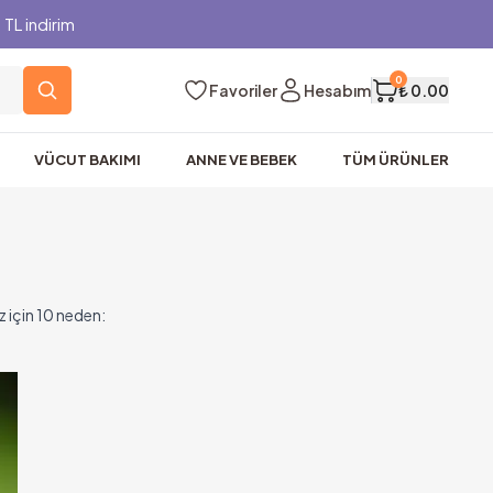
TL indirim
0
Favoriler
Hesabım
₺ 0.00
VÜCUT BAKIMI
ANNE VE BEBEK
TÜM ÜRÜNLER
ız için 10 neden: