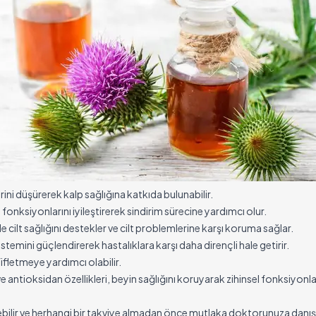
ini düşürerek kalp sağlığına katkıda bulunabilir.
fonksiyonlarını iyileştirerek sindirim sürecine yardımcı olur.
 cilt sağlığını destekler ve cilt problemlerine karşı koruma sağlar.
stemini güçlendirerek hastalıklara karşı daha dirençli hale getirir.
fifletmeye yardımcı olabilir.
 antioksidan özellikleri, beyin sağlığını koruyarak zihinsel fonksiyonl
eğişebilir ve herhangi bir takviye almadan önce mutlaka doktorunuza danı