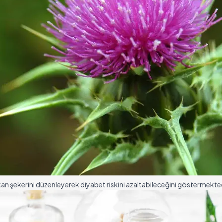
 kan şekerini düzenleyerek diyabet riskini azaltabileceğini göstermekted