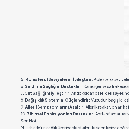
5.
Kolesterol Seviyelerini İyileştirir:
Kolesterol seviyeler
6.
Sindirim Sağlığını Destekler:
Karaciğer ve safra kesesi 
7.
Cilt Sağlığını İyileştirir:
Antioksidan özellikleri sayesinde
8.
Bağışıklık Sistemini Güçlendirir:
Vücudun bağışıklık si
9.
Allerji Semptomlarını Azaltır:
Allerjik reaksiyonları ha
10.
Zihinsel Fonksiyonları Destekler:
Anti-inflamatuar ve
Son Not
Milk thistle'un sağlık üzerindeki etkileri, kişiden kişiye d