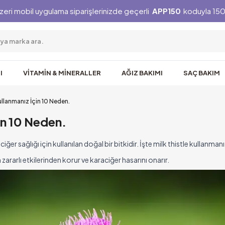
zeri mobil uygulama siparişlerinizde geçerli
APP150
koduyla 150 
I
VİTAMİN & MİNERALLER
AĞIZ BAKIMI
SAÇ BAKIM
ullanmanız İçin 10 Neden.
in 10 Neden.
iğer sağlığı için kullanılan doğal bir bitkidir. İşte milk thistle kullanman
n zararlı etkilerinden korur ve karaciğer hasarını onarır.