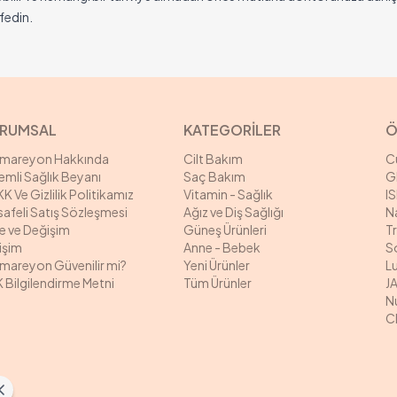
şfedin.
RUMSAL
KATEGORİLER
Ö
rmareyon Hakkında
Cilt Bakım
C
mli Sağlık Beyanı
Saç Bakım
G
K Ve Gizlilik Politikamız
Vitamin - Sağlık
I
afeli Satış Sözleşmesi
Ağız ve Diş Sağlığı
N
e ve Değişim
Güneş Ürünleri
T
tişim
Anne - Bebek
S
mareyon Güvenilir mi?
Yeni Ürünler
L
 Bilgilendirme Metni
Tüm Ürünler
J
N
C