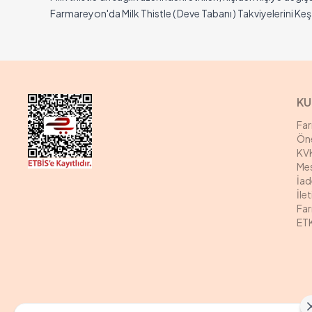
Farmareyon'da
Milk Thistle ( Deve Tabanı ) T
akviyelerini Ke
KU
Fa
Öne
KVK
Mes
İad
İle
Far
ETK