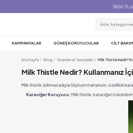
1500 TL ü
KAMPANYALAR
GÜNEŞ KORUYUCULAR
CİLT BAKIM
Ana Sayfa
Blog
Öneriler ve Tavsiyeler
Milk Thistle Nedir? K
Milk Thistle Nedir? Kullanmanız İç
Milk thistle, bilimsel adıyla Silybum marianum, özellikle karac
Karaciğer Koruyucu:
Milk thistle, karaciğeri toksinleri