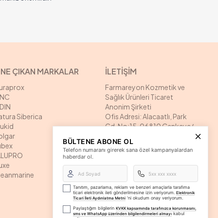
NE ÇIKAN MARKALAR
İLETİŞİM
uraprox
Farmareyon Kozmetik ve
NC
Sağlık Ürünleri Ticaret
SDIN
Anonim Şirketi
atura Siberica
Ofis Adresi: Alacaatlı, Park
rukid
Cd. No:15, 06810 Çankaya/
olgar
Ankara
BÜLTENE ABONE OL
ubex
Depo Adresi: Alacaatlı, Park
Telefon numaranı girerek sana özel kampanyalardan
ALUPRO
Cd. No:15, 06810 Çankaya/
haberdar ol.
uxe
Ankara
leanmarine
İletişim:
info@farmareyon.com
Tanıtım, pazarlama, reklam ve benzeri amaçlarla tarafıma
ticari elektronik ileti gönderilmesine izin veriyorum.
Canlı Yardım: 0 (312) 387 07
Elektronik
'ni okudum onay veriyorum.
Ticari İleti Aydınlatma Metni
01
Paylaştığım bilgilerin
KVKK kapsamında tarafınızca korunmasını,
WhatsApp Hattı: 0 (850) 420
kabul
sms ve WhatsApp üzerinden bilgilendirmeleri almayı