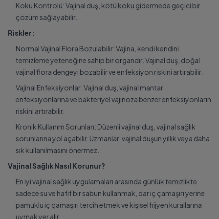
Koku Kontrolü: Vajinal duş, kötü koku gidermede geçici bir
çözüm sağlayabilir.
Riskler:
Normal Vajinal Flora Bozulabilir: Vajina, kendi kendini
temizleme yeteneğine sahip bir organdır. Vajinal duş, doğal
vajinal flora dengeyi bozabilir ve enfeksiyon riskini artırabilir.
Vajinal Enfeksiyonlar: Vajinal duş, vajinal mantar
enfeksiyonlarına ve bakteriyel vajinoza benzer enfeksiyonların
riskini artırabilir.
Kronik Kullanım Sorunları: Düzenli vajinal duş, vajinal sağlık
sorunlarına yol açabilir. Uzmanlar, vajinal duşun yıllık veya daha
sık kullanılmasını önermez.
Vajinal Sağlık Nasıl Korunur?
En iyi vajinal sağlık uygulamaları arasında günlük temizlikte
sadece su ve hafif bir sabun kullanmak, dar iç çamaşırı yerine
pamuklu iç çamaşırı tercih etmek ve kişisel hijyen kurallarına
uymak yer alır.