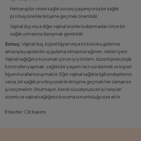
Herhangi bir cinsel sağlık sorunu yaşanıyorsa bir sağlık
profesyoneli ile iletişime geçmek önemlidir.
Vajinal duş veya diğer vajinal ürünler kullanmadan önce bir
sağlık uzmanına danışmak gereklidir.
Sonuç:
Vajinal duş, kişisel hijyen veya kötü koku giderme
amacıyla yapılan bir uygulama olmasına rağmen, riskler içerir.
Vajinal sağlığınızı korumak için en iyi yöntem, düzenli jinekolojik
kontrolleri yapmak, sağlıklı bir yaşam tarzı sürdürmek ve kişisel
hijyen kurallarına uymaktır. Eğer vajinal sağlıkla ilgili endişeleriniz
varsa, bir sağlık profesyoneli ile iletişime geçmek her zaman en
iyi seçenektir. Unutmayın, kendi vücudunuzu en iyi tanıyan
sizsiniz ve vajinal sağlığınızı koruma sorumluluğu size aittir.
Etiketler:
Cilt bakımı