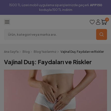
1500 TL üzeri mobil uygulama siparişlerinizde geçerli
APP150
koduyla 150 TL indirim
0
Ana Sayfa
Blog
Blog Yazılarımız
Vajinal Duş: Faydaları ve Riskler
Vajinal Duş: Faydaları ve Riskler