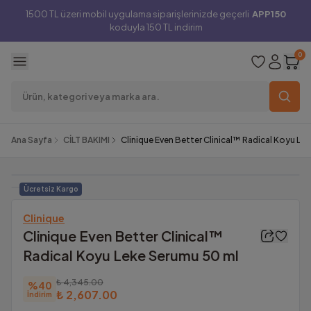
1500 TL üzeri mobil uygulama siparişlerinizde geçerli
APP150
koduyla 150 TL indirim
0
Ana Sayfa
CİLT BAKIMI
Clinique Even Better Clinical™ Radical Koyu Le
Ücretsiz Kargo
Clinique
Clinique Even Better Clinical™
Radical Koyu Leke Serumu 50 ml
₺ 4,345.00
%
40
₺ 2,607.00
İndirim