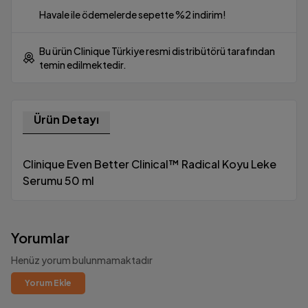
Havale ile ödemelerde sepette %2 indirim!
Bu ürün Clinique Türkiye resmi distribütörü tarafından
temin edilmektedir.
Ürün Detayı
Clinique Even Better Clinical™ Radical Koyu Leke
Serumu 50 ml
Yorumlar
Henüz yorum bulunmamaktadır
Yorum Ekle