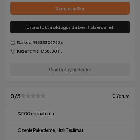
Uzmanına Sor
Ürün stokta olduğunda beni haberdar et
Barkod
:
192333027226
Kazancınız:
1738.00
TL
Ürün Detayını Göster
0
/5
0 Yorum
%100 orijinal ürün
Özenle Paketleme, Hızlı Teslimat