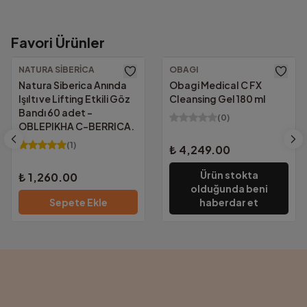
Favori Ürünler
1000₺ Üzeri Ücretsiz Kargo!
Güvenilir Alışveriş.
Altında kalan tutarlarda yalnızca
69.00₺
NATURA SIBERICA
OBAGI
KVKK Uyumu ve güvenlik sertifikalarımızla
Natura Siberica Anında
Obagi Medical C FX
tüm bilgileriniz güvencemiz altında.
Işıltı ve Lifting Etkili Göz
Cleansing Gel 180 ml
Bandı 60 adet -
(
0
)
OBLEPIKHA C-BERRICA.
(
1
)
₺ 4,249.00
Ürün stokta
₺ 1,260.00
olduğunda beni
Sepete Ekle
haberdar et