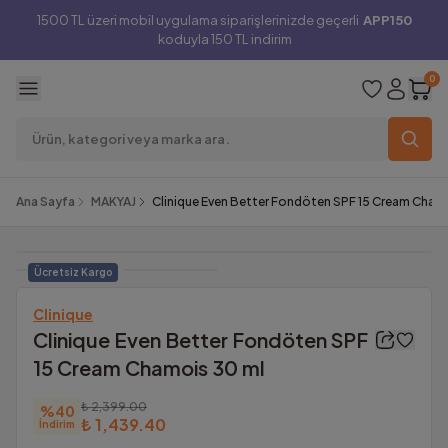
1500 TL üzeri mobil uygulama siparişlerinizde geçerli
APP150
koduyla 150 TL indirim
0
Ana Sayfa
MAKYAJ
Clinique Even Better Fondöten SPF 15 Cream Cham
Ücretsiz Kargo
Clinique
Clinique Even Better Fondöten SPF
15 Cream Chamois 30 ml
₺ 2,399.00
%
40
₺ 1,439.40
İndirim