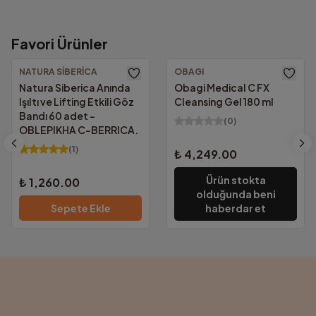
Favori Ürünler
1000₺ Üzeri Ücretsiz Kargo!
Güvenilir Alışveriş.
Altında kalan tutarlarda yalnızca
69.00₺
NATURA SIBERICA
OBAGI
KVKK Uyumu ve güvenlik sertifikalarımızla
Natura Siberica Anında
Obagi Medical C FX
tüm bilgileriniz güvencemiz altında.
Işıltı ve Lifting Etkili Göz
Cleansing Gel 180 ml
Bandı 60 adet -
(
0
)
OBLEPIKHA C-BERRICA.
(
1
)
₺ 4,249.00
Ürün stokta
₺ 1,260.00
olduğunda beni
Sepete Ekle
haberdar et