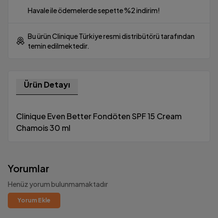
Havale ile ödemelerde sepette %2 indirim!
Bu ürün Clinique Türkiye resmi distribütörü tarafından
temin edilmektedir.
Ürün Detayı
Clinique Even Better Fondöten SPF 15 Cream
Chamois 30 ml
Yorumlar
Henüz yorum bulunmamaktadır
Yorum Ekle