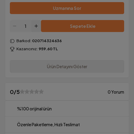
Uzmanına Sor
Sepete Ekle
Barkod
:
020714324636
Kazancınız:
959.60
TL
Ürün Detayını Göster
0
/5
0 Yorum
%100 orijinal ürün
Özenle Paketleme, Hızlı Teslimat