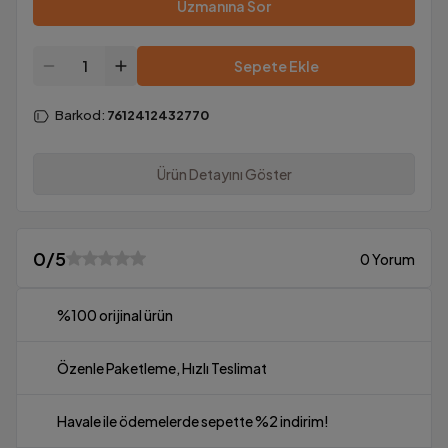
Uzmanına Sor
Sepete Ekle
Barkod
:
7612412432770
Ürün Detayını Göster
0
/5
0 Yorum
%100 orijinal ürün
Özenle Paketleme, Hızlı Teslimat
Havale ile ödemelerde sepette %2 indirim!