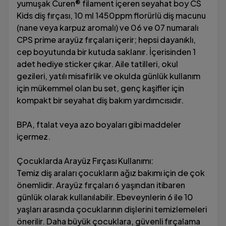
yumuşak Curen® filament içeren seyahat boy CS
Kids diş fırçası, 10 ml 1450ppm florürlü diş macunu
(nane veya karpuz aromalı) ve 06 ve 07 numaralı
CPS prime arayüz fırçaları içerir; hepsi dayanıklı,
cep boyutunda bir kutuda saklanır. İçerisinden 1
adet hediye sticker çıkar. Aile tatilleri, okul
gezileri, yatılı misafirlik ve okulda günlük kullanım
için mükemmel olan bu set, genç kaşifler için
kompakt bir seyahat diş bakım yardımcısıdır.
BPA, ftalat veya azo boyaları gibi maddeler
içermez.
Çocuklarda Arayüz Fırçası Kullanımı:
Temiz diş araları çocukların ağız bakımı için de çok
önemlidir. Arayüz fırçaları 6 yaşından itibaren
günlük olarak kullanılabilir. Ebeveynlerin 6 ile 10
yaşları arasında çocuklarının dişlerini temizlemeleri
önerilir. Daha büyük çocuklara, güvenli fırçalama