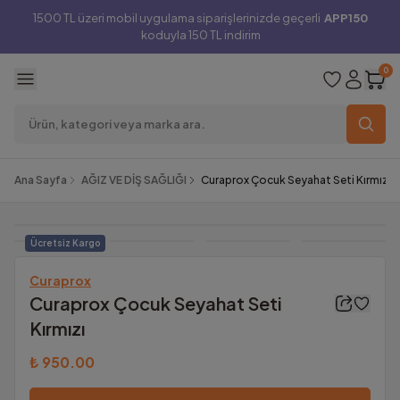
1500 TL üzeri mobil uygulama siparişlerinizde geçerli
APP150
koduyla 150 TL indirim
0
Ana Sayfa
AĞIZ VE DİŞ SAĞLIĞI
Curaprox Çocuk Seyahat Seti Kırmızı
Ücretsiz Kargo
Curaprox
Curaprox Çocuk Seyahat Seti
Kırmızı
₺ 950.00