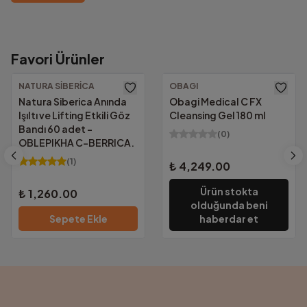
Favori Ürünler
1000₺ Üzeri Ücretsiz Kargo!
Güvenilir Alışveriş.
Altında kalan tutarlarda yalnızca
69.00₺
NATURA SIBERICA
OBAGI
KVKK Uyumu ve güvenlik sertifikalarımızla
Natura Siberica Anında
Obagi Medical C FX
tüm bilgileriniz güvencemiz altında.
Işıltı ve Lifting Etkili Göz
Cleansing Gel 180 ml
Bandı 60 adet -
(
0
)
OBLEPIKHA C-BERRICA.
(
1
)
₺ 4,249.00
Ürün stokta
₺ 1,260.00
olduğunda beni
Sepete Ekle
haberdar et