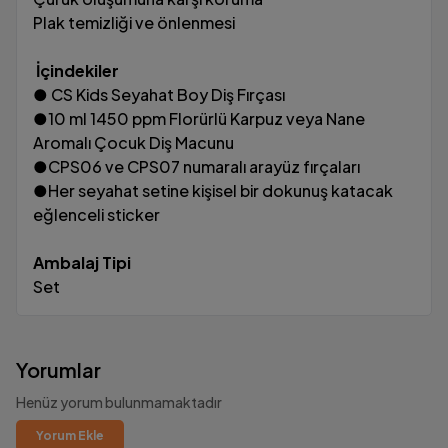
Plak temizliği ve önlenmesi
İçindekiler
● CS Kids Seyahat Boy Diş Fırçası
●10 ml 1450 ppm Florürlü Karpuz veya Nane
Aromalı Çocuk Diş Macunu
●CPS06 ve CPS07 numaralı arayüz fırçaları
●Her seyahat setine kişisel bir dokunuş katacak
eğlenceli sticker
Ambalaj Tipi
Set
Yorumlar
Henüz yorum bulunmamaktadır
Yorum Ekle