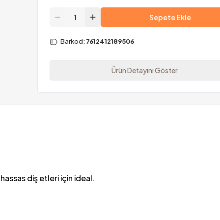
Sepete Ekle
Barkod
:
7612412189506
Ürün Detayını Göster
ssas diş etleri için ideal.