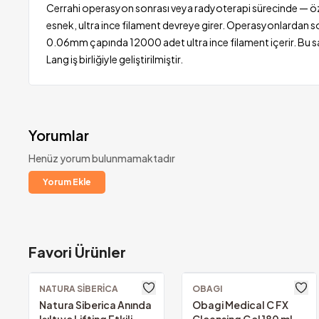
Cerrahi operasyon sonrası veya radyoterapi sürecinde — özell
esnek, ultra ince filament devreye girer. Operasyonlardan so
0.06mm çapında 12000 adet ultra ince filament içerir. Bu saye
Lang iş birliğiyle geliştirilmiştir.
Yorumlar
Henüz yorum bulunmamaktadır
Yorum Ekle
Favori Ürünler
1000₺ Üzeri Ücretsiz K
Altında kalan tutarlarda yal
NATURA SIBERICA
OBAGI
Natura Siberica Anında
Obagi Medical C FX