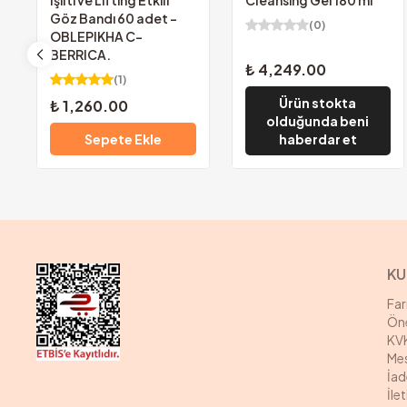
Işıltı ve Lifting Etkili
Cleansing Gel 180 ml
Göz Bandı 60 adet -
(
0
)
OBLEPIKHA C-
BERRICA.
₺ 4,249.00
(
1
)
Ürün stokta
₺ 1,260.00
olduğunda beni
Sepete Ekle
haberdar et
KU
Fa
Öne
KVK
Mes
İad
İle