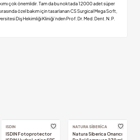
z bakımı çok önemlidir. Tam da bu noktada 12000 adet süper
 sırasında özel bakım için tasarlanan CS Surgical Mega Soft,
sitesi Diş Hekimliği Kliniği’nden Prof. Dr. Med. Dent. N. P.
Güvenilir Alışveriş.
u ve güvenlik sertifikalarımızla
gileriniz güvencemiz altında.
ISDIN
NATURA SIBERICA
ISDIN Fotoprotector
Natura Siberica Onarıcı