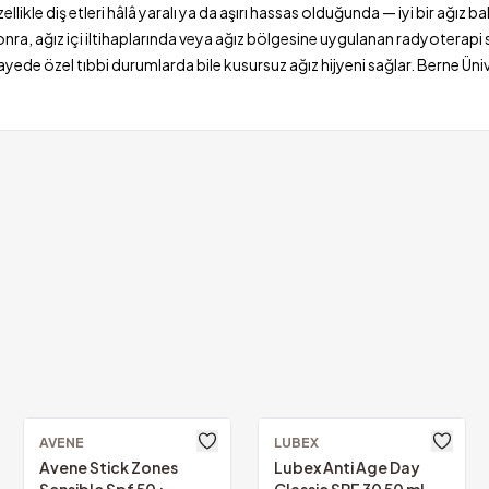
ikle diş etleri hâlâ yaralı ya da aşırı hassas olduğunda — iyi bir ağı
nra, ağız içi iltihaplarında veya ağız bölgesine uygulanan radyoterapi
de özel tıbbi durumlarda bile kusursuz ağız hijyeni sağlar. Berne Üniver
argo!
KVKK Uyum
nızca
69.00₺
tüm bil
AVENE
LUBEX
Avene Stick Zones
Lubex Anti Age Day