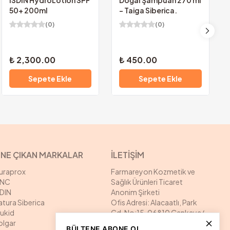
ISDIN HydroLotion SPF
Doğal Şampuan 270 ml
50+ 200ml
- Taiga Siberica.
(
0
)
(
0
)
₺ 2,300.00
₺ 450.00
Sepete Ekle
Sepete Ekle
NE ÇIKAN MARKALAR
İLETİŞİM
uraprox
Farmareyon Kozmetik ve
NC
Sağlık Ürünleri Ticaret
SDIN
Anonim Şirketi
atura Siberica
Ofis Adresi: Alacaatlı, Park
rukid
Cd. No:15, 06810 Çankaya/
olgar
Ankara
BÜLTENE ABONE OL