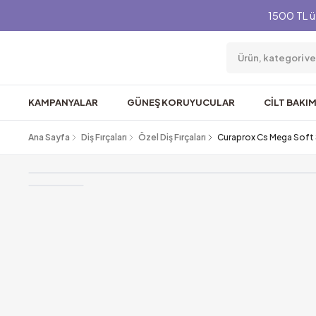
1500 TL ü
KAMPANYALAR
GÜNEŞ KORUYUCULAR
CİLT BAKIM
Ana Sayfa
Diş Fırçaları
Özel Diş Fırçaları
Curaprox Cs Mega Soft S