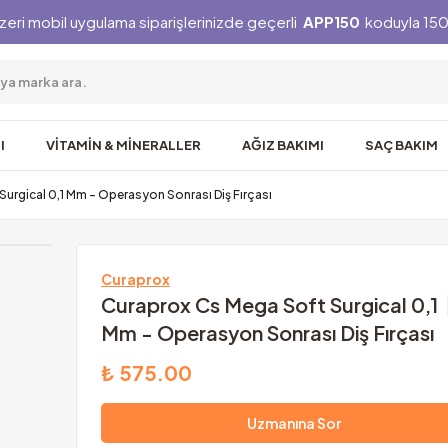
zeri mobil uygulama siparişlerinizde geçerli
APP150
koduyla 150 
I
VİTAMİN & MİNERALLER
AĞIZ BAKIMI
SAÇ BAKIM
urgical 0,1 Mm - Operasyon Sonrası Diş Fırçası
Curaprox
Curaprox Cs Mega Soft Surgical 0,1
Mm - Operasyon Sonrası Diş Fırçası
₺ 575.00
Uzmanına Sor