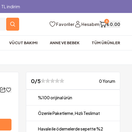
TL indirim
0
Favoriler
Hesabım
₺ 0.00
VÜCUT BAKIMI
ANNE VE BEBEK
TÜM ÜRÜNLER
0
/5
0 Yorum
%100 orijinal ürün
Özenle Paketleme, Hızlı Teslimat
Havale ile ödemelerde sepette %2