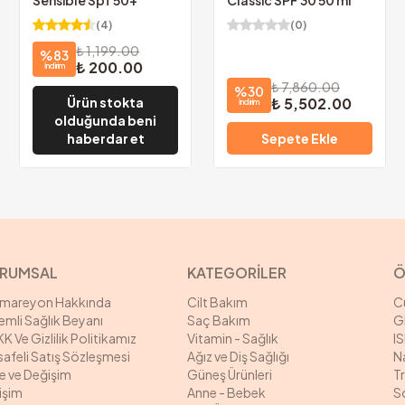
Sensible Spf 50+
Classic SPF 30 50 ml
(
4
)
(
0
)
₺ 1,199.00
%
83
₺ 200.00
İndirim
₺ 7,860.00
%
30
₺ 5,502.00
Ürün stokta
İndirim
olduğunda beni
haberdar et
Sepete Ekle
RUMSAL
KATEGORİLER
Ö
rmareyon Hakkında
Cilt Bakım
C
mli Sağlık Beyanı
Saç Bakım
G
K Ve Gizlilik Politikamız
Vitamin - Sağlık
I
afeli Satış Sözleşmesi
Ağız ve Diş Sağlığı
N
e ve Değişim
Güneş Ürünleri
T
tişim
Anne - Bebek
S