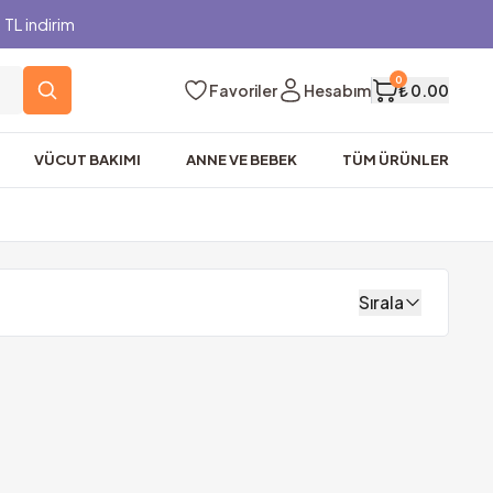
TL indirim
0
Favoriler
Hesabım
₺ 0.00
VÜCUT BAKIMI
ANNE VE BEBEK
TÜM ÜRÜNLER
Sırala