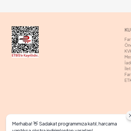
KU
Fa
Öne
KVK
Mes
İad
İle
Far
ETK
Merhaba! 👋 Sadakat programımıza katıl, harcama
yaptıkça ekstra indirimlerden yararlan!