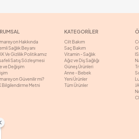
RUMSAL
KATEGORİLER
Ö
rmareyon Hakkında
Cilt Bakım
C
mli Sağlık Beyanı
Saç Bakım
G
K Ve Gizlilik Politikamız
Vitamin - Sağlık
I
afeli Satış Sözleşmesi
Ağız ve Diş Sağlığı
N
e ve Değişim
Güneş Ürünleri
T
tişim
Anne - Bebek
S
mareyon Güvenilir mi?
Yeni Ürünler
L
 Bilgilendirme Metni
Tüm Ürünler
J
N
C