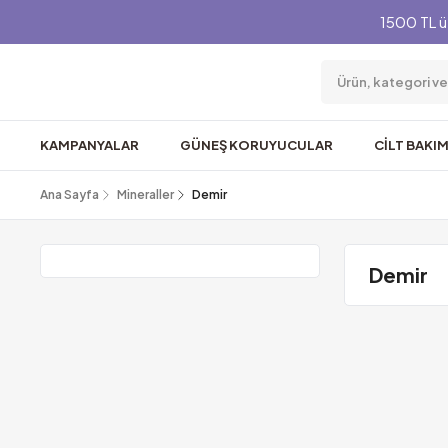
1500 TL ü
KAMPANYALAR
GÜNEŞ KORUYUCULAR
CİLT BAKIM
Ana Sayfa
Mineraller
Demir
Demir