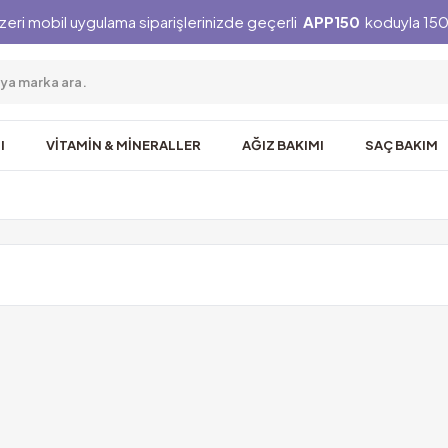
zeri mobil uygulama siparişlerinizde geçerli
APP150
koduyla 150 
I
VİTAMİN & MİNERALLER
AĞIZ BAKIMI
SAÇ BAKIM