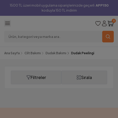
1500 TL üzeri mobil uygulama siparişlerinizde geçerli
APP150
koduyla 150 TL indirim
0
Ana Sayfa
Cilt Bakımı
Dudak Bakımı
Dudak Peelingi
Filtreler
Sırala
Dudak Peelingi