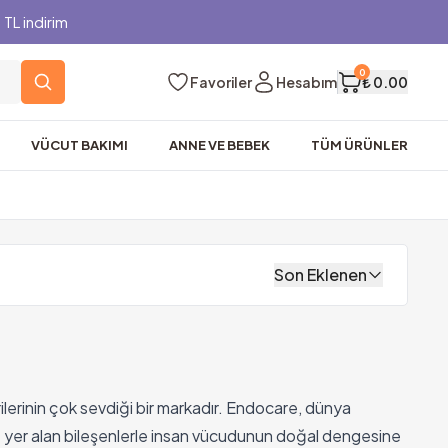
TL indirim
0
Favoriler
Hesabım
₺ 0.00
VÜCUT BAKIMI
ANNE VE BEBEK
TÜM ÜRÜNLER
Son Eklenen
lerinin çok sevdiği bir markadır. Endocare, dünya
de yer alan bileşenlerle insan vücudunun doğal dengesine