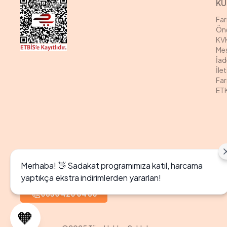
KU
Fa
Öne
KVK
Mes
İad
İle
Far
ETK
Merhaba! 👋 Sadakat programımıza katıl, harcama
yaptıkça ekstra indirimlerden yararlan!
0850 420 04 80
🧡