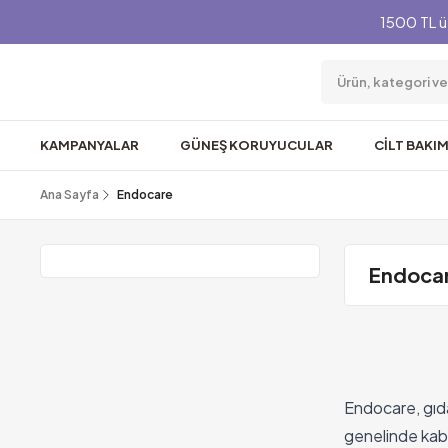
1500 TL ü
KAMPANYALAR
GÜNEŞ KORUYUCULAR
CİLT BAKIM
Ana Sayfa
Endocare
Endoca
Endocare, gıda
genelinde kabu