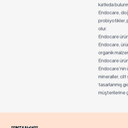
katkıda bulun
Endocare, doğa
probiyotikler, 
olur.
Endocare ürünle
Endocare, ürün
organik malzem
Endocare ürünl
Endocare'nin ü
mineraller, cil
tasarlanmış gı
müşterilerine 