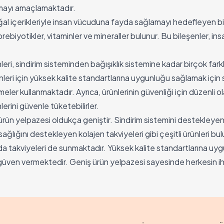
mayı amaçlamaktadır.
l içerikleriyle insan vücuduna fayda sağlamayı hedefleyen bir 
prebiyotikler, vitaminler ve mineraller bulunur. Bu bileşenler, i
ri, sindirim sisteminden bağışıklık sistemine kadar birçok farklı
leri için yüksek kalite standartlarına uygunluğu sağlamak için s
eler kullanmaktadır. Ayrıca, ürünlerinin güvenliği için düzenli o
erini güvenle tüketebilirler.
rün yelpazesi oldukça geniştir. Sindirim sistemini destekleyen pr
t sağlığını destekleyen kolajen takviyeleri gibi çeşitli ürünleri 
da takviyeleri de sunmaktadır. Yüksek kalite standartlarına uygu
güven vermektedir. Geniş ürün yelpazesi sayesinde herkesin iht