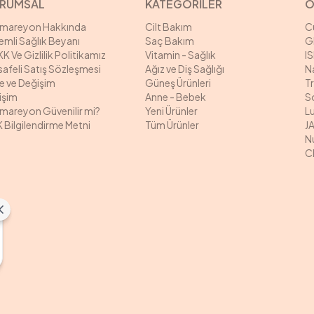
RUMSAL
KATEGORİLER
Ö
rmareyon Hakkında
Cilt Bakım
C
mli Sağlık Beyanı
Saç Bakım
G
K Ve Gizlilik Politikamız
Vitamin - Sağlık
I
afeli Satış Sözleşmesi
Ağız ve Diş Sağlığı
N
e ve Değişim
Güneş Ürünleri
T
tişim
Anne - Bebek
S
mareyon Güvenilir mi?
Yeni Ürünler
L
 Bilgilendirme Metni
Tüm Ürünler
J
N
C