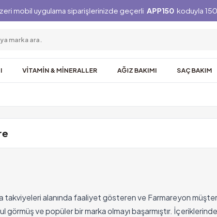
zeri mobil uygulama siparişlerinizde geçerli
APP150
koduyla 150 
I
VİTAMİN & MİNERALLER
AĞIZ BAKIMI
SAÇ BAKIM
re
 takviyeleri alanında faaliyet gösteren ve Farmareyon müşteri
l görmüş ve popüler bir marka olmayı başarmıştır. İçeriklerin