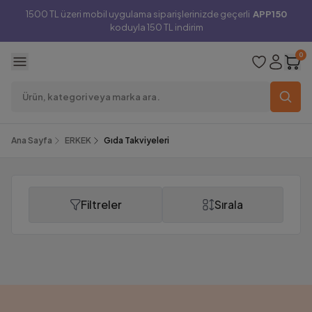
1500 TL üzeri mobil uygulama siparişlerinizde geçerli
APP150
koduyla 150 TL indirim
0
Ana Sayfa
ERKEK
Gıda Takviyeleri
Filtreler
Sırala
Gıda Takviyeleri