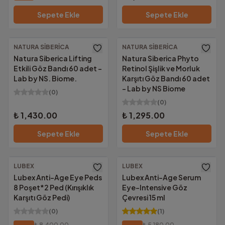
Sepete Ekle
Sepete Ekle
NATURA SIBERICA
NATURA SIBERICA
Ücretsiz Kargo
Ücretsiz Kargo
Natura Siberica Lifting
Natura Siberica Phyto
Etkili Göz Bandı 60 adet -
Retinol Şişlik ve Morluk
Lab by NS. Biome.
Karşıtı Göz Bandı 60 adet
- Lab by NS Biome
(
0
)
(
0
)
₺ 1,430.00
₺ 1,295.00
Sepete Ekle
Sepete Ekle
LUBEX
LUBEX
Ücretsiz Kargo
Ücretsiz Kargo
Lubex Anti-Age Eye Peds
Lubex Anti-Age Serum
8 Poşet*2 Ped (Kırışıklık
Eye-Intensive Göz
Karşıtı Göz Pedi)
Çevresi 15 ml
(
0
)
(
1
)
₺ 8,400.00
₺ 5,180.00