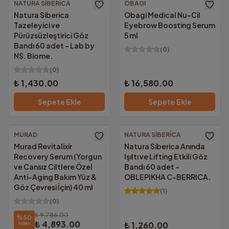
NATURA SIBERICA
OBAGI
Ücretsiz Kargo
Ücretsiz Kargo
Natura Siberica
Obagi Medical Nu-Cil
Tazeleyici ve
Eyebrow Boosting Serum
Pürüzsüzleştirici Göz
5 ml
Bandı 60 adet - Lab by
(
0
)
NS. Biome.
(
0
)
₺ 1,430.00
₺ 16,580.00
Sepete Ekle
Sepete Ekle
MURAD
NATURA SIBERICA
Ücretsiz Kargo
Ücretsiz Kargo
Murad Revitalixir
Natura Siberica Anında
Recovery Serum (Yorgun
Işıltı ve Lifting Etkili Göz
ve Cansız Ciltlere Özel
Bandı 60 adet -
Anti-Aging Bakım Yüz &
OBLEPIKHA C-BERRICA.
Göz Çevresi İçin) 40 ml
(
1
)
(
0
)
₺ 9,786.00
%
50
₺ 4,893.00
₺ 1,260.00
İndirim