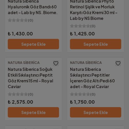
Natura Siberica
Natura Siberica Phyto
Hyaluronik Göz Bandı 60
Retinol Şişlik ve Morluk
adet - Lab by NS. Biome.
Karşıtı Göz Kremi 30 ml -
Lab by NS Biome
(
0
)
(
0
)
₺ 1,430.00
₺ 1,425.00
Sepete Ekle
Sepete Ekle
NATURA SIBERICA
NATURA SIBERICA
Ücretsiz Kargo
Ücretsiz Kargo
Natura Siberica Soğuk
Natura Siberica
Etkili Sıkılaştırıcı Peptit
Sıkılaştırıcı Peptitler
Göz Kremi 15 ml - Royal
İçeren Göz Altı Pedi 60
Caviar
adet - Royal Caviar
(
0
)
(
0
)
₺ 2,575.00
₺ 1,750.00
Sepete Ekle
Sepete Ekle