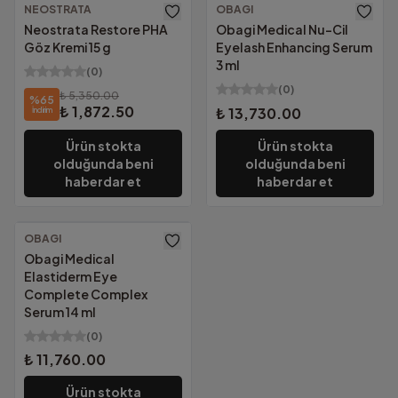
NEOSTRATA
OBAGI
Ücretsiz Kargo
Ücretsiz Kargo
Neostrata Restore PHA
Obagi Medical Nu-Cil
Göz Kremi 15 g
Eyelash Enhancing Serum
3 ml
(
0
)
(
0
)
₺ 5,350.00
%
65
₺ 1,872.50
₺ 13,730.00
İndirim
Ürün stokta
Ürün stokta
olduğunda beni
olduğunda beni
haberdar et
haberdar et
OBAGI
Ücretsiz Kargo
Obagi Medical
Elastiderm Eye
Complete Complex
Serum 14 ml
(
0
)
₺ 11,760.00
Ürün stokta