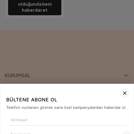
olduğunda beni
haberdar et
KURUMSAL
KATEGORİLER
BÜLTENE ABONE OL
ÖNE ÇIKAN MARKALAR
Telefon numaranı girerek sana özel kampanyalardan haberdar ol.
İLETİŞİM
0850 420 04 80