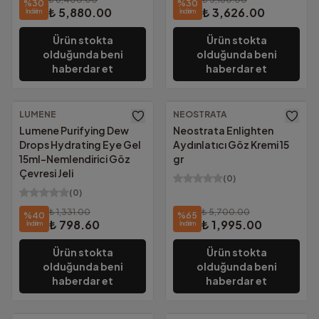
%
30
%
30
₺ 5,880.00
₺ 3,626.00
İndirim
İndirim
Ürün stokta
Ürün stokta
olduğunda beni
olduğunda beni
haberdar et
haberdar et
LUMENE
NEOSTRATA
Ücretsiz Kargo
Ücretsiz Kargo
Lumene Purifying Dew
Neostrata Enlighten
Drops Hydrating Eye Gel
Aydınlatıcı Göz Kremi 15
15ml-Nemlendirici Göz
gr
Çevresi Jeli
(
0
)
(
0
)
₺ 1,331.00
₺ 5,700.00
%
40
%
65
₺ 798.60
₺ 1,995.00
İndirim
İndirim
Ürün stokta
Ürün stokta
olduğunda beni
olduğunda beni
haberdar et
haberdar et