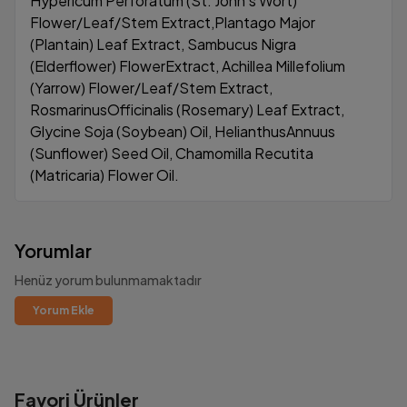
Hypericum Perforatum (St. John’s Wort)
Flower/Leaf/Stem Extract,Plantago Major
(Plantain) Leaf Extract, Sambucus Nigra
(Elderflower) FlowerExtract, Achillea Millefolium
(Yarrow) Flower/Leaf/Stem Extract,
RosmarinusOfficinalis (Rosemary) Leaf Extract,
Glycine Soja (Soybean) Oil, HelianthusAnnuus
(Sunflower) Seed Oil, Chamomilla Recutita
(Matricaria) Flower Oil.
Yorumlar
Henüz yorum bulunmamaktadır
Yorum Ekle
Favori Ürünler
1000₺ Üzeri Ücretsiz Kargo!