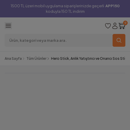
1500 TL üzeri mobil uygulama siparişlerinizde geçerli
APP150
koduyla 150 TL indirim
0
Ana Sayfa
Tüm Ürünler
Hero Stick, Anlık Yatıştırıcı ve Onarıcı Sos Stick