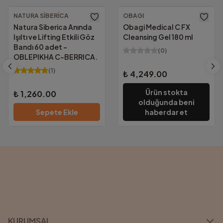
Güvenilir Alışveriş.
Altında kalan tutarlarda yalnızca
69.00₺
NATURA SIBERICA
OBAGI
KVKK Uyumu ve güvenlik sertifikalarımızla
Natura Siberica Anında
Obagi Medical C FX
tüm bilgileriniz güvencemiz altında.
Işıltı ve Lifting Etkili Göz
Cleansing Gel 180 ml
Bandı 60 adet -
(
0
)
OBLEPIKHA C-BERRICA.
(
1
)
₺ 4,249.00
Ürün stokta
₺ 1,260.00
olduğunda beni
Sepete Ekle
haberdar et
KURUMSAL