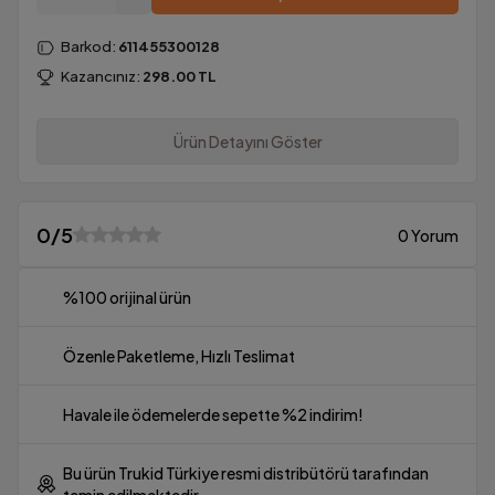
Barkod
:
611455300128
Kazancınız:
298.00
TL
Ürün Detayını Göster
0
/5
0 Yorum
%100 orijinal ürün
Özenle Paketleme, Hızlı Teslimat
Havale ile ödemelerde sepette %2 indirim!
Bu ürün Trukid Türkiye resmi distribütörü tarafından