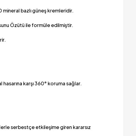
 mineral bazlı güneş kremleridir.
osunu Özütü ile formüle edilmiştir.
ir.
kal hasarına karşı 360° koruma sağlar.
llerle serbestçe etkileşime giren kararsız