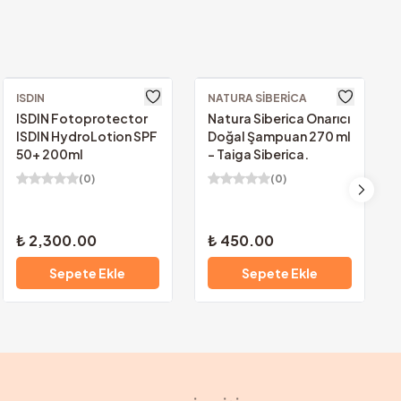
Güvenilir Alışveriş.
u ve güvenlik sertifikalarımızla
gileriniz güvencemiz altında.
ISDIN
NATURA SIBERICA
ISDIN Fotoprotector
Natura Siberica Onarıcı
ISDIN HydroLotion SPF
Doğal Şampuan 270 ml
50+ 200ml
- Taiga Siberica.
(
0
)
(
0
)
₺ 2,300.00
₺ 450.00
Sepete Ekle
Sepete Ekle