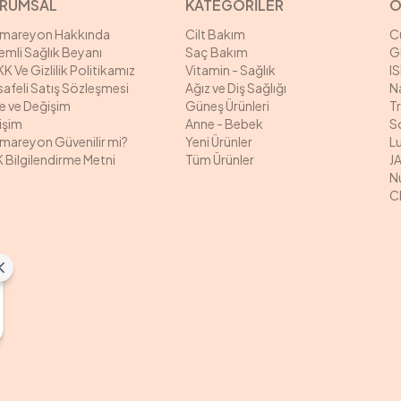
RUMSAL
KATEGORİLER
Ö
rmareyon Hakkında
Cilt Bakım
C
mli Sağlık Beyanı
Saç Bakım
G
K Ve Gizlilik Politikamız
Vitamin - Sağlık
I
afeli Satış Sözleşmesi
Ağız ve Diş Sağlığı
N
e ve Değişim
Güneş Ürünleri
T
tişim
Anne - Bebek
S
mareyon Güvenilir mi?
Yeni Ürünler
L
 Bilgilendirme Metni
Tüm Ürünler
J
N
C