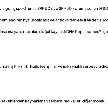
sıyla geniş spektrumlu SPF 50+ ve SPF 50 koruma sunan %100
 nemlendiren hyalüronik asit ve antioksidan etkili Akdeniz Y
ılmasına yardımcı olan doğal kaynaklı DNA Repairsomes® içer
ışık, kirlilik, kızılötesi ışınlar ve ısı kaynaklı serbest radi
i dış etkenlerden kaynaklanan serbest radikaller, diğer molekü