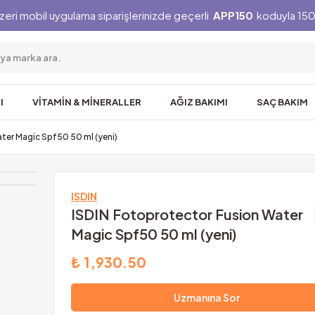
zeri mobil uygulama siparişlerinizde geçerli
APP150
koduyla 150 
I
VİTAMİN & MİNERALLER
AĞIZ BAKIMI
SAÇ BAKIM
ter Magic Spf50 50 ml (yeni)
ISDIN
ISDIN Fotoprotector Fusion Water
Magic Spf50 50 ml (yeni)
₺ 1,930.50
Uzmanına Sor