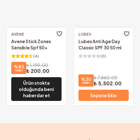
argo!
KVKK Uyum
nızca
69.00₺
tüm bil
AVENE
LUBEX
Avene Stick Zones
Lubex Anti Age Day
Sensible Spf 50+
Classic SPF 30 50 ml
(
4
)
(
0
)
₺ 1,199.00
%
83
₺ 200.00
İndirim
₺ 7,860.00
%
30
₺ 5,502.00
Ürün stokta
İndirim
olduğunda beni
haberdar et
Sepete Ekle