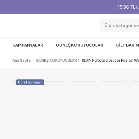
1500 TL ü
KAMPANYALAR
GÜNEŞ KORUYUCULAR
CİLT BAKIM
Ana Sayfa
GÜNEŞ KORUYUCULAR
ISDIN Fotoprotector Fusion Wa
Ücretsiz Kargo