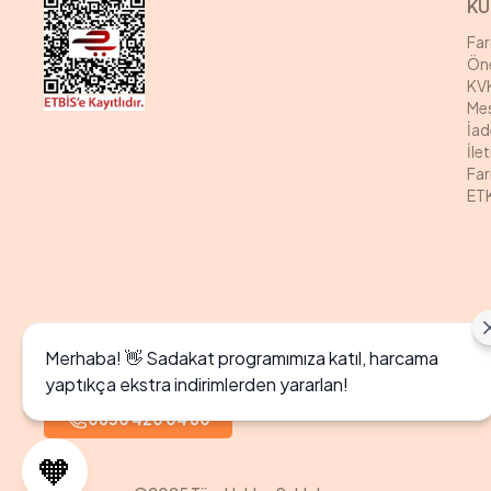
KU
Fa
Öne
KVK
Mes
İad
İle
Far
ETK
Merhaba! 👋 Sadakat programımıza katıl, harcama
yaptıkça ekstra indirimlerden yararlan!
0850 420 04 80
🧡