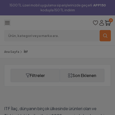
1500 TL üzeri mobil uygulama siparişlerinizde geçerli
APP150
koduyla 150 TL indirim
0
Ana Sayfa
İtf
Filtreler
Son Eklenen
İtf
ITF İlaç, dünyanın birçok ülkesinde ürünleri olan ve