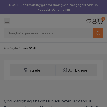
1500 TL üzeri mobil uygulama siparişlerinizde geçerli
APP150
koduyla 150 TL indirim
0
Ana Sayfa
Jack N' Jill
Filtreler
Son Eklenen
Jack N' Jill
Çocuklar için ağız bakım ürünleri üreten Jack and Jill,