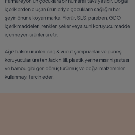
Farmareyon’un çocuklara bir numaralı tavsiyesidir. Doğal
içeriklerden oluşan ürünleriyle çocukların sağlığını her
şeyin önüne koyan marka, Florür, SLS, paraben, GDO
içerik maddeleri, renkler, şeker veya suni koruyucu madde
içermeyen ürünler üretir.
Ağız bakım ürünleri, saç & vücut şampuanları ve güneş
koruyucuları üreten Jack n Jill, plastik yerine mısır nişastası
ve bambu gibi geri dönüştürülmüş ve doğal malzemeler
kullanmayı tercih eder.