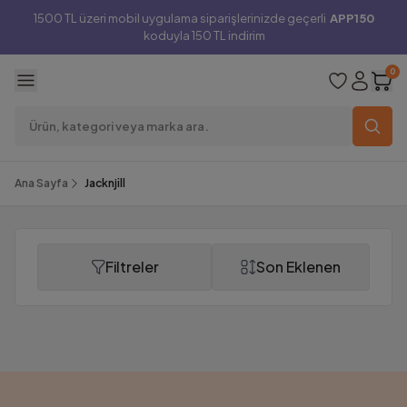
1500 TL üzeri mobil uygulama siparişlerinizde geçerli
APP150
koduyla 150 TL indirim
0
Ana Sayfa
Jacknjill
Filtreler
Son Eklenen
Jacknjill