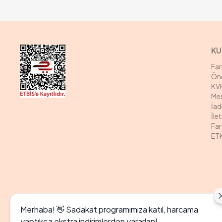
KU
Fa
Öne
KVK
Mes
İad
İle
Far
ETK
Merhaba! 👋 Sadakat programımıza katıl, harcama
yaptıkça ekstra indirimlerden yararlan!