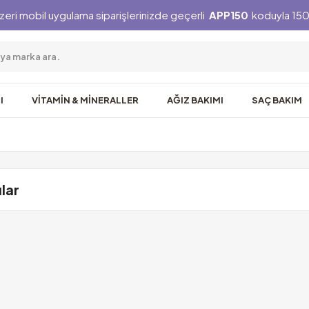
zeri mobil uygulama siparişlerinizde geçerli
APP150
koduyla 150 
I
VİTAMİN & MİNERALLER
AĞIZ BAKIMI
SAÇ BAKIM
lar