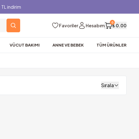
TL indirim
0
Favoriler
Hesabım
₺ 0.00
VÜCUT BAKIMI
ANNE VE BEBEK
TÜM ÜRÜNLER
Sırala