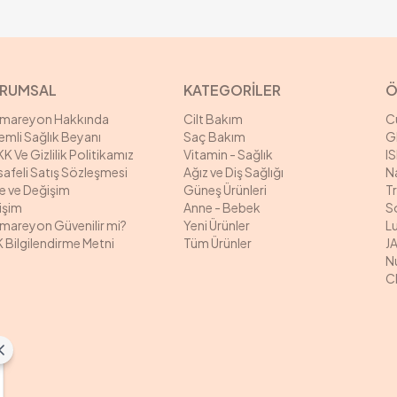
RUMSAL
KATEGORİLER
Ö
rmareyon Hakkında
Cilt Bakım
C
mli Sağlık Beyanı
Saç Bakım
G
K Ve Gizlilik Politikamız
Vitamin - Sağlık
I
afeli Satış Sözleşmesi
Ağız ve Diş Sağlığı
N
e ve Değişim
Güneş Ürünleri
T
tişim
Anne - Bebek
S
mareyon Güvenilir mi?
Yeni Ürünler
L
 Bilgilendirme Metni
Tüm Ürünler
J
N
C