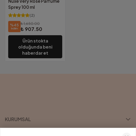
Nuxe Very Rose Parfume
Sprey 100 ml
(
2
)
₺ 1,650.00
%
45
₺ 907.50
İndirim
Ürün stokta
olduğunda beni
haberdar et
KURUMSAL
KATEGORİLER