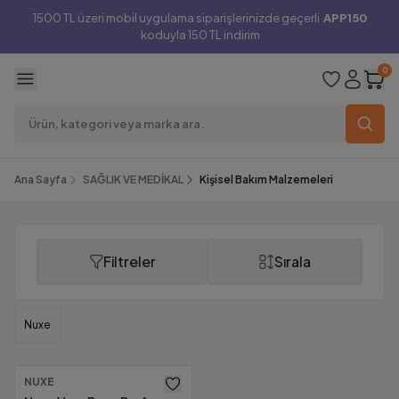
1500 TL üzeri mobil uygulama siparişlerinizde geçerli
APP150
koduyla 150 TL indirim
0
Ana Sayfa
SAĞLIK VE MEDİKAL
Kişisel Bakım Malzemeleri
Filtreler
Sırala
Kişisel Bakım Malzemeleri
Nuxe
NUXE
Ücretsiz Kargo