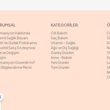
RUMSAL
KATEGORİLER
Ö
rmareyon Hakkında
Cilt Bakım
C
mli Sağlık Beyanı
Saç Bakım
G
K Ve Gizlilik Politikamız
Vitamin - Sağlık
I
afeli Satış Sözleşmesi
Ağız ve Diş Sağlığı
N
e ve Değişim
Güneş Ürünleri
T
tişim
Anne - Bebek
S
mareyon Güvenilir mi?
Yeni Ürünler
L
 Bilgilendirme Metni
Tüm Ürünler
J
N
C