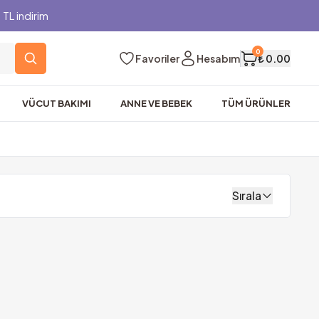
TL indirim
0
Favoriler
Hesabım
₺ 0.00
VÜCUT BAKIMI
ANNE VE BEBEK
TÜM ÜRÜNLER
Sırala