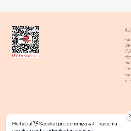
KU
Fa
Öne
KVK
Mes
İad
İle
Far
ETK
Merhaba! 👋 Sadakat programımıza katıl, harcama
yaptıkça ekstra indirimlerden yararlan!