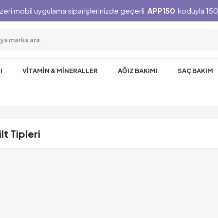
zeri mobil uygulama siparişlerinizde geçerli
APP150
koduyla 150 
I
VİTAMİN & MİNERALLER
AĞIZ BAKIMI
SAÇ BAKIM
lt Tipleri