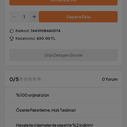
Sepete Ekle
Barkod
:
7640108660374
Kazancınız:
630.00
TL
Ürün Detayını Göster
0
/5
0 Yorum
%100 orijinal ürün
Özenle Paketleme, Hızlı Teslimat
Havale ile ödemelerde sepette %2 indirim!