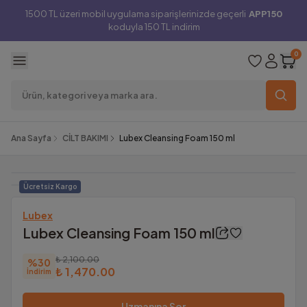
1500 TL üzeri mobil uygulama siparişlerinizde geçerli
APP150
koduyla 150 TL indirim
0
Ana Sayfa
CİLT BAKIMI
Lubex Cleansing Foam 150 ml
Ücretsiz Kargo
Lubex
Lubex Cleansing Foam 150 ml
₺ 2,100.00
%
30
₺ 1,470.00
İndirim
Uzmanına Sor