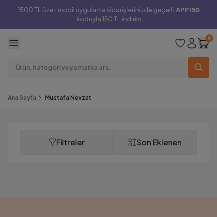
1500 TL üzeri mobil uygulama siparişlerinizde geçerli
APP150
koduyla 150 TL indirim
0
Ana Sayfa
Mustafa Nevzat
Filtreler
Son Eklenen
Mustafa Nevzat