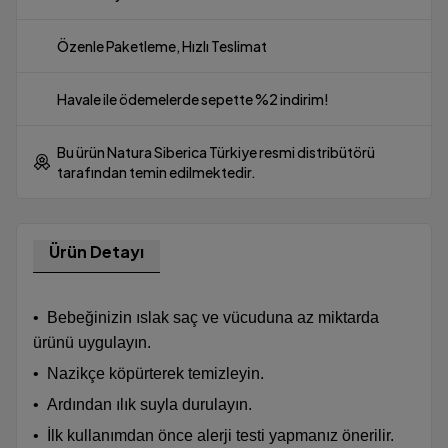
Özenle Paketleme, Hızlı Teslimat
Havale ile ödemelerde sepette %2 indirim!
Bu ürün Natura Siberica Türkiye resmi distribütörü
tarafından temin edilmektedir.
Ürün Detayı
•
Bebeğinizin ıslak saç ve vücuduna az miktarda
ürünü uygulayın.
•
Nazikçe köpürterek temizleyin.
•
Ardından ılık suyla durulayın.
•
İlk kullanımdan önce alerji testi yapmanız önerilir.