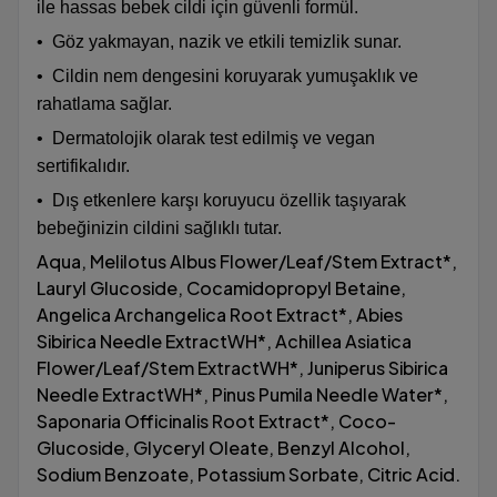
ile hassas bebek cildi için güvenli formül.
•
Göz yakmayan, nazik ve etkili temizlik sunar.
•
Cildin nem dengesini koruyarak yumuşaklık ve
rahatlama sağlar.
•
Dermatolojik olarak test edilmiş ve vegan
sertifikalıdır.
•
Dış etkenlere karşı koruyucu özellik taşıyarak
bebeğinizin cildini sağlıklı tutar.
Aqua, Melilotus Albus Flower/Leaf/Stem Extract*,
Lauryl Glucoside, Cocamidopropyl Betaine,
Angelica Archangelica Root Extract*, Abies
Sibirica Needle ExtractWH*, Achillea Asiatica
Flower/Leaf/Stem ExtractWH*, Juniperus Sibirica
Needle ExtractWH*, Pinus Pumila Needle Water*,
Saponaria Officinalis Root Extract*, Coco-
Glucoside, Glyceryl Oleate, Benzyl Alcohol,
Sodium Benzoate, Potassium Sorbate, Citric Acid.