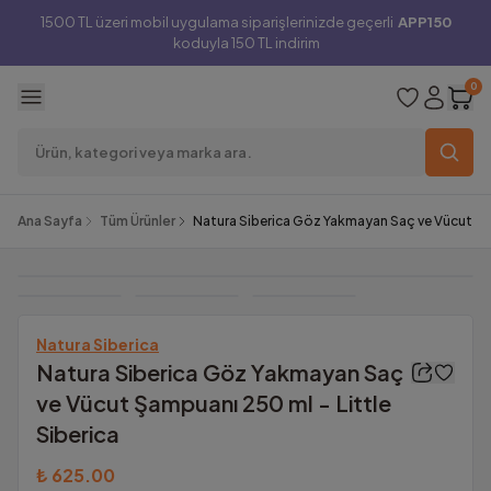
1500 TL üzeri mobil uygulama siparişlerinizde geçerli
APP150
koduyla 150 TL indirim
0
Ana Sayfa
Tüm Ürünler
Natura Siberica Göz Yakmayan Saç ve Vücut Şam
Natura Siberica
Natura Siberica Göz Yakmayan Saç
ve Vücut Şampuanı 250 ml - Little
Siberica
₺ 625.00