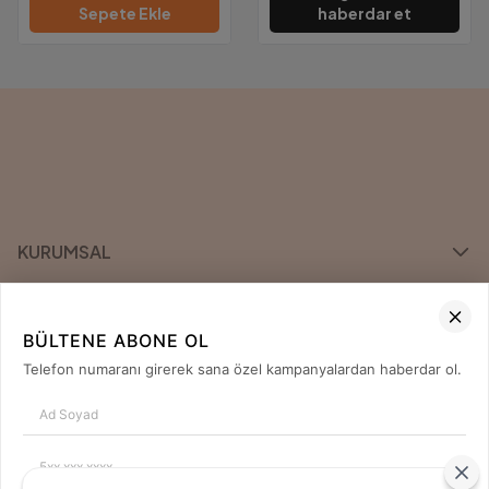
Sepete Ekle
haberdar et
KURUMSAL
KATEGORİLER
BÜLTENE ABONE OL
ÖNE ÇIKAN MARKALAR
Telefon numaranı girerek sana özel kampanyalardan haberdar ol.
İLETİŞİM
0850 420 04 80