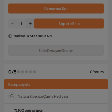
Uzmanına Sor
Sepete Ekle
Barkod
:
4743318103471
Ürün Detayını Göster
0
/5
0 Yorum
Kampanyalar
Natura Siberica Çanta Hediyesi
%100 orijinal ürün