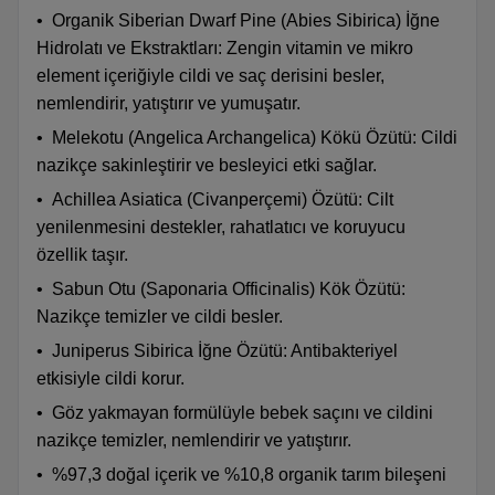
•
Organik Siberian Dwarf Pine (Abies Sibirica) İğne
Hidrolatı ve Ekstraktları: Zengin vitamin ve mikro
element içeriğiyle cildi ve saç derisini besler,
nemlendirir, yatıştırır ve yumuşatır.
•
Melekotu (Angelica Archangelica) Kökü Özütü: Cildi
nazikçe sakinleştirir ve besleyici etki sağlar.
•
Achillea Asiatica (Civanperçemi) Özütü: Cilt
yenilenmesini destekler, rahatlatıcı ve koruyucu
özellik taşır.
•
Sabun Otu (Saponaria Officinalis) Kök Özütü:
Nazikçe temizler ve cildi besler.
•
Juniperus Sibirica İğne Özütü: Antibakteriyel
etkisiyle cildi korur.
•
Göz yakmayan formülüyle bebek saçını ve cildini
nazikçe temizler, nemlendirir ve yatıştırır.
•
%97,3 doğal içerik ve %10,8 organik tarım bileşeni