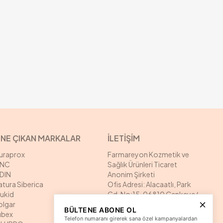
NE ÇIKAN MARKALAR
İLETİŞİM
uraprox
Farmareyon Kozmetik ve
NC
Sağlık Ürünleri Ticaret
SDIN
Anonim Şirketi
atura Siberica
Ofis Adresi: Alacaatlı, Park
rukid
Cd. No:15, 06810 Çankaya/
olgar
Ankara
BÜLTENE ABONE OL
ubex
Depo Adresi: Alacaatlı, Park
Telefon numaranı girerek sana özel kampanyalardan