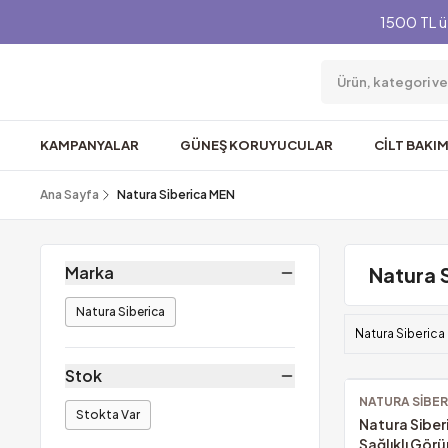
1500 TL ü
KAMPANYALAR
GÜNEŞ KORUYUCULAR
CİLT BAKIM
Ana Sayfa
Natura Siberica MEN
Marka
Natura 
Natura Siberica
Natura Siberica
Stok
NATURA SIBER
Ücretsiz Kargo
Stokta Var
Natura Siber
Sağlıklı Görü