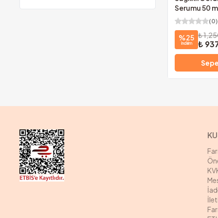
Serumu 50 m
(
0
)
₺ 1,2
%
25
₺ 93
İndirim
Sepe
KU
Fa
Öne
KVK
Mes
İad
İle
Far