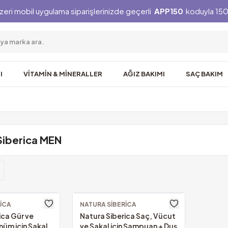
zeri mobil uygulama siparişlerinizde geçerli
APP150
koduyla 150 
I
VİTAMİN & MİNERALLER
AĞIZ BAKIMI
SAÇ BAKIM
Siberica MEN
ICA
NATURA SIBERICA
ica Gür ve
Natura Siberica Saç, Vücut
nüm için Sakal
ve Sakal için Şampuan + Duş