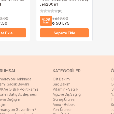
l
Jeli 200 ml
(
0
)
50.00
₺ 669.00
%
25
7.50
₺ 501.75
İndirim
te Ekle
Sepete Ekle
RUMSAL
KATEGORİLER
Ö
rmareyon Hakkında
Cilt Bakım
C
mli Sağlık Beyanı
Saç Bakım
G
K Ve Gizlilik Politikamız
Vitamin - Sağlık
I
afeli Satış Sözleşmesi
Ağız ve Diş Sağlığı
N
e ve Değişim
Güneş Ürünleri
T
tişim
Anne - Bebek
S
mareyon Güvenilir mi?
Yeni Ürünler
L