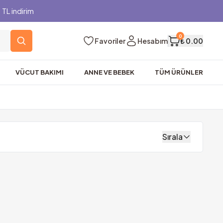
TL indirim
0
Favoriler
Hesabım
₺ 0.00
VÜCUT BAKIMI
ANNE VE BEBEK
TÜM ÜRÜNLER
Sırala