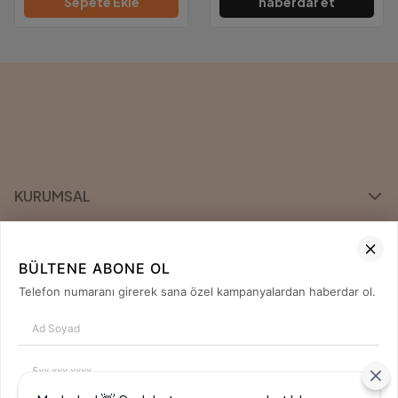
Sepete Ekle
haberdar et
KURUMSAL
KATEGORİLER
BÜLTENE ABONE OL
ÖNE ÇIKAN MARKALAR
Telefon numaranı girerek sana özel kampanyalardan haberdar ol.
İLETİŞİM
0850 420 04 80