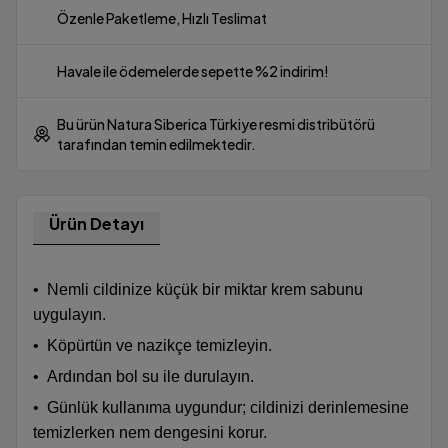
Özenle Paketleme, Hızlı Teslimat
Havale ile ödemelerde sepette %2 indirim!
Bu ürün Natura Siberica Türkiye resmi distribütörü
tarafından temin edilmektedir.
Ürün Detayı
•
Nemli cildinize küçük bir miktar krem sabunu
uygulayın.
•
Köpürtün ve nazikçe temizleyin.
•
Ardından bol su ile durulayın.
•
Günlük kullanıma uygundur; cildinizi derinlemesine
temizlerken nem dengesini korur.