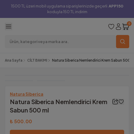
1500 TL üzeri mobil uygulama siparişlerinizde geçerli
APP150
koduyla 150 TL indirim
0
Ana Sayfa
CİLT BAKIMI
Natura Siberica Nemlendirici Krem Sabun 500 m
Natura Siberica
Natura Siberica Nemlendirici Krem
Sabun 500 ml
₺ 500.00