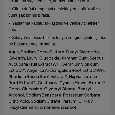
•
Cildi nazikçe temizler, nemlendirir ve korur.
•
Cildin doğal dengesini destekleyerek pürüzsüz ve
yumuşak bir his bırakır.
•
Yaşlanma karşıtı, sıkılaştırıcı ve yenileyici etkiler
sunar.
•
Sibirya’nın eşsiz bitki özleriyle zenginleştirilmiş lüks
bir bakım deneyimi sağlar.
Aqua, Sodium Coco-Sulfate, Decyl Glucoside,
Glycerin, Lauryl Glucoside, Xanthan Gum, Sorbus
Aucuparia Fruit ExtractWH, Geranium Sibiricum
Extract*, Angelica Archangelica Root ExtractWH,
Rhodiola Rosea Root Extract*, Nuphar Luteum
Root Extract*, Centaurea Cyanus Flower Extract*,
Coco-Glucoside, Glyceryl Oleate, Benzyl
Alcohol, Sodium Benzoate, Potassium Sorbate,
Citric Acid, Sodium Citrate, Parfum, CI 77891,
Hexyl Cinnamal, Limonene, Linalool.