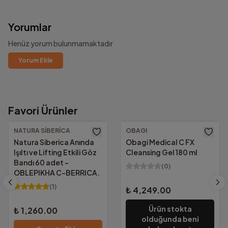
Yorumlar
Henüz yorum bulunmamaktadır
Yorum Ekle
Favori Ürünler
1000₺ Üzeri Ücretsiz Kargo!
Güvenilir Alışveriş.
Altında kalan tutarlarda yalnızca
69.00₺
NATURA SIBERICA
OBAGI
KVKK Uyumu ve güvenlik sertifikalarımızla
Natura Siberica Anında
Obagi Medical C FX
tüm bilgileriniz güvencemiz altında.
Işıltı ve Lifting Etkili Göz
Cleansing Gel 180 ml
Bandı 60 adet -
(
0
)
OBLEPIKHA C-BERRICA.
(
1
)
₺ 4,249.00
Ürün stokta
₺ 1,260.00
olduğunda beni