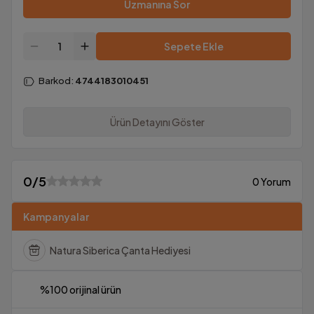
Uzmanına Sor
Sepete Ekle
Barkod
:
4744183010451
Ürün Detayını Göster
0
/5
0 Yorum
Kampanyalar
Natura Siberica Çanta Hediyesi
%100 orijinal ürün