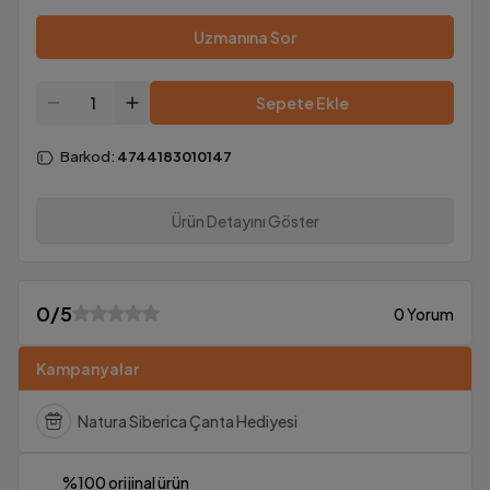
Uzmanına Sor
Sepete Ekle
Barkod
:
4744183010147
Ürün Detayını Göster
0
/5
0 Yorum
Kampanyalar
Natura Siberica Çanta Hediyesi
%100 orijinal ürün