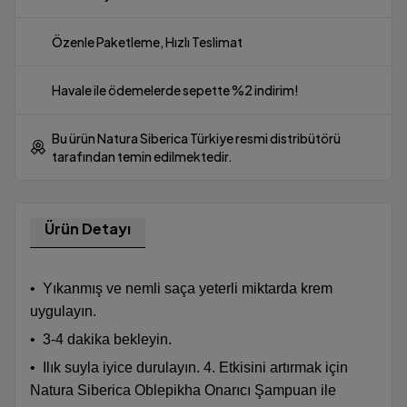
Özenle Paketleme, Hızlı Teslimat
Havale ile ödemelerde sepette %2 indirim!
Bu ürün Natura Siberica Türkiye resmi distribütörü
tarafından temin edilmektedir.
Ürün Detayı
•
Yıkanmış ve nemli saça yeterli miktarda krem
uygulayın.
•
3-4 dakika bekleyin.
•
Ilık suyla iyice durulayın. 4. Etkisini artırmak için
Natura Siberica Oblepikha Onarıcı Şampuan ile