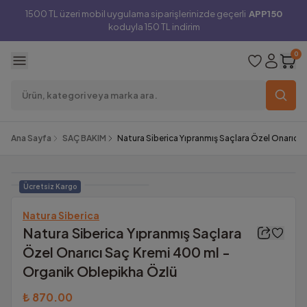
1500 TL üzeri mobil uygulama siparişlerinizde geçerli
APP150
koduyla 150 TL indirim
0
Ana Sayfa
SAÇ BAKIM
Natura Siberica Yıpranmış Saçlara Özel Onarıcı
Ücretsiz Kargo
Natura Siberica
Natura Siberica Yıpranmış Saçlara
Özel Onarıcı Saç Kremi 400 ml -
Organik Oblepikha Özlü
₺ 870.00