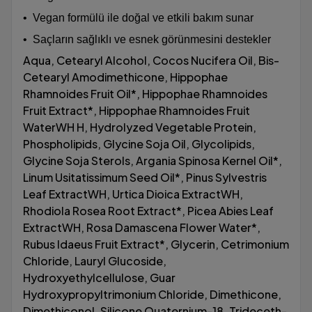
•
Vegan formülü ile doğal ve etkili bakım sunar
•
Saçların sağlıklı ve esnek görünmesini destekler
Aqua, Cetearyl Alcohol, Cocos Nucifera Oil, Bis-
Cetearyl Amodimethicone, Hippophae
Rhamnoides Fruit Oil*, Hippophae Rhamnoides
Fruit Extract*, Hippophae Rhamnoides Fruit
WaterWH H, Hydrolyzed Vegetable Protein,
Phospholipids, Glycine Soja Oil, Glycolipids,
Glycine Soja Sterols, Argania Spinosa Kernel Oil*,
Linum Usitatissimum Seed Oil*, Pinus Sylvestris
Leaf ExtractWH, Urtica Dioica ExtractWH,
Rhodiola Rosea Root Extract*, Picea Abies Leaf
ExtractWH, Rosa Damascena Flower Water*,
Rubus Idaeus Fruit Extract*, Glycerin, Cetrimonium
Chloride, Lauryl Glucoside,
Hydroxyethylcellulose, Guar
Hydroxypropyltrimonium Chloride, Dimethicone,
Dimethiconol, Silicone Quaternium-18, Trideceth-