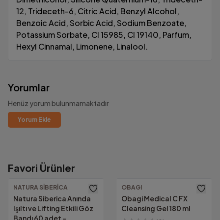
12, Trideceth-6, Citric Acid, Benzyl Alcohol,
Benzoic Acid, Sorbic Acid, Sodium Benzoate,
Potassium Sorbate, CI 15985, CI 19140, Parfum,
Hexyl Cinnamal, Limonene, Linalool.
Yorumlar
Henüz yorum bulunmamaktadır
Yorum Ekle
Favori Ürünler
1000₺ Üzeri Ücretsiz Kargo!
Güvenilir Alışveriş.
Altında kalan tutarlarda yalnızca
69.00₺
NATURA SIBERICA
OBAGI
KVKK Uyumu ve güvenlik sertifikalarımızla
Natura Siberica Anında
Obagi Medical C FX
tüm bilgileriniz güvencemiz altında.
Işıltı ve Lifting Etkili Göz
Cleansing Gel 180 ml
Bandı 60 adet -