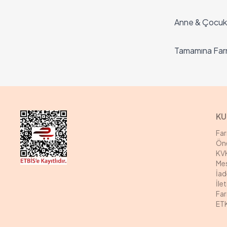
Anne & Çocuk S
Tamamına Farm
KU
Fa
Öne
KVK
Mes
İad
İle
Far
ETK