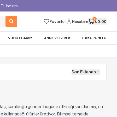
TL indirim
0
Favoriler
Hesabım
₺ 0.00
VÜCUT BAKIMI
ANNE VE BEBEK
TÜM ÜRÜNLER
Son Eklenen
laç, kurulduğu günden bugüne etkinliği kanıtlanmış; en
le kullanacağı ürünler üretiyor. Bilimsel temelde