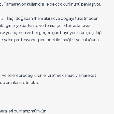
 Farmareyon kullanıcısı ile pek çok ürününü paylaşıyor.
 NBT İlaç; doğadan ilham alarak ve doğayı tüketmeden
tığımız yolda, kalite ve temiz içerikten asla taviz
akviyesi içeren ve her geçen gün büyüyen ürün çeşitliliği
00’e yakın profesyonel personeli ile “sağlık” yolculuğuna
eği ve önerebileceği ürünler üretmek amacıyla hareket
nde ürünler üretmekte.
eralleri bulmanız mümkün.