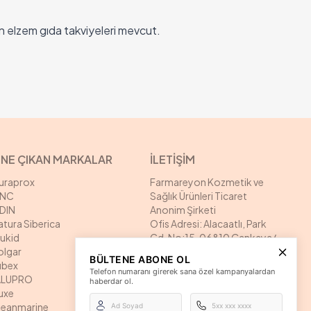
n elzem gıda takviyeleri mevcut.
NE ÇIKAN MARKALAR
İLETİŞİM
uraprox
Farmareyon Kozmetik ve
NC
Sağlık Ürünleri Ticaret
SDIN
Anonim Şirketi
atura Siberica
Ofis Adresi: Alacaatlı, Park
rukid
Cd. No:15, 06810 Çankaya/
olgar
Ankara
BÜLTENE ABONE OL
ubex
Depo Adresi: Alacaatlı, Park
Telefon numaranı girerek sana özel kampanyalardan
ALUPRO
Cd. No:15, 06810 Çankaya/
haberdar ol.
uxe
Ankara
leanmarine
İletişim: