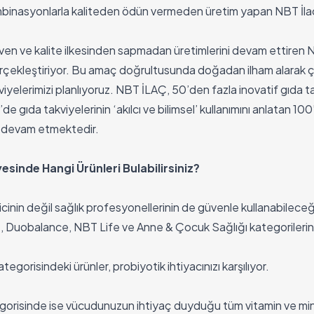
binasyonlarla kaliteden ödün vermeden üretim yapan NBT İlaç,
ven ve kalite ilkesinden sapmadan üretimlerini devam ettiren
erçekleştiriyor. Bu amaç doğrultusunda doğadan ilham alarak çık
yelerimizi planlıyoruz. NBT İLAÇ, 50’den fazla inovatif gıda t
’de gıda takviyelerinin ‘akılcı ve bilimsel’ kullanımını anlatan 1
a devam etmektedir.
esinde Hangi Ürünleri Bulabilirsiniz?
icinin değil sağlık profesyonellerinin de güvenle kullanabilec
, Duobalance, NBT Life ve Anne & Çocuk Sağlığı kategorileri
gorisindeki ürünler, probiyotik ihtiyacınızı karşılıyor.
gorisinde ise vücudunuzun ihtiyaç duyduğu tüm vitamin ve min