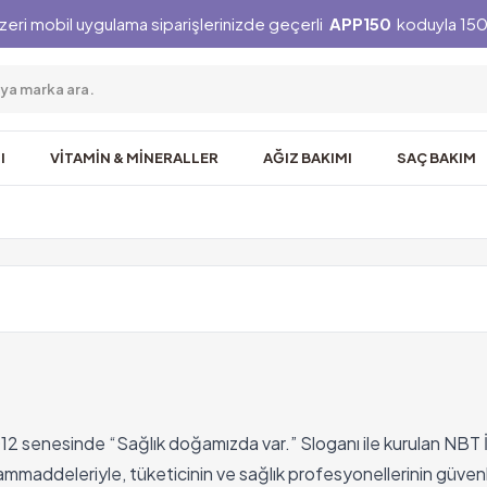
zeri mobil uygulama siparişlerinizde geçerli
APP150
koduyla 150 
I
VİTAMİN & MİNERALLER
AĞIZ BAKIMI
SAÇ BAKIM
2 senesinde “Sağlık doğamızda var.” Sloganı ile kurulan NBT İ
ı hammaddeleriyle, tüketicinin ve sağlık profesyonellerinin güven