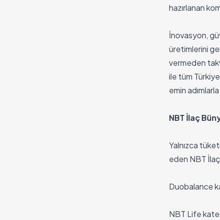
hazırlanan kom
İnovasyon, gü
üretimlerini g
vermeden takvi
ile tüm Türkiye
emin adımlarl
NBT İlaç Büny
Yalnızca tüket
eden NBT İlaç
Duobalance kate
NBT Life kate