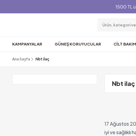
1500 TL ü
KAMPANYALAR
GÜNEŞ KORUYUCULAR
CİLT BAKIM
Ana Sayfa
Nbt ilaç
Nbt ilaç
17 Ağustos 201
iyi ve sağlıkl