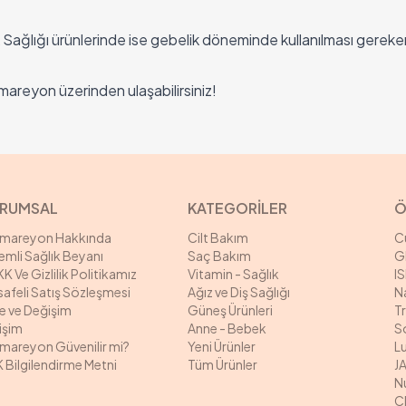
ağlığı ürünlerinde ise gebelik döneminde kullanılması gereke
areyon üzerinden ulaşabilirsiniz!
RUMSAL
KATEGORİLER
Ö
rmareyon Hakkında
Cilt Bakım
C
mli Sağlık Beyanı
Saç Bakım
G
K Ve Gizlilik Politikamız
Vitamin - Sağlık
I
afeli Satış Sözleşmesi
Ağız ve Diş Sağlığı
N
e ve Değişim
Güneş Ürünleri
T
tişim
Anne - Bebek
S
mareyon Güvenilir mi?
Yeni Ürünler
L
 Bilgilendirme Metni
Tüm Ürünler
J
N
C