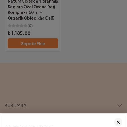
Natura Siberica Yıpranmış
Saçlara Özel Onarıcı Yağ
Kompleksi 50 ml -
Organik Oblepikha Özlü
(
0
)
₺ 1,185.00
Sepete Ekle
KURUMSAL
KATEGORİLER