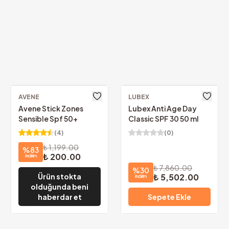
argo!
KVKK Uyum
nızca
69.00₺
tüm bil
AVENE
LUBEX
Avene Stick Zones
Lubex Anti Age Day
Sensible Spf 50+
Classic SPF 30 50 ml
(
4
)
(
0
)
₺ 1,199.00
%
83
₺ 200.00
İndirim
₺ 7,860.00
%
30
₺ 5,502.00
Ürün stokta
İndirim
olduğunda beni
haberdar et
Sepete Ekle