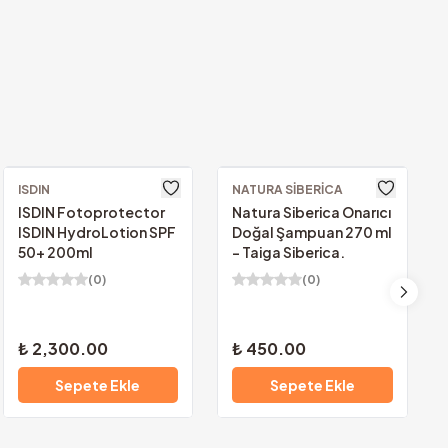
Güvenilir Alışveriş.
u ve güvenlik sertifikalarımızla
gileriniz güvencemiz altında.
ISDIN
NATURA SIBERICA
ISDIN Fotoprotector
Natura Siberica Onarıcı
ISDIN HydroLotion SPF
Doğal Şampuan 270 ml
50+ 200ml
- Taiga Siberica.
(
0
)
(
0
)
₺ 2,300.00
₺ 450.00
Sepete Ekle
Sepete Ekle