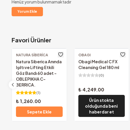
Henüz yorum bulunmamaktadır
Yorum Ekle
Favori Ürünler
1000₺ Üzeri Ücretsiz K
Altında kalan tutarlarda yal
NATURA SIBERICA
OBAGI
Natura Siberica Anında
Obagi Medical C FX
Işıltı ve Lifting Etkili
Cleansing Gel 180 ml
Göz Bandı 60 adet -
(
0
)
OBLEPIKHA C-
BERRICA.
₺ 4,249.00
(
1
)
Ürün stokta
₺ 1,260.00
olduğunda beni
Sepete Ekle
haberdar et