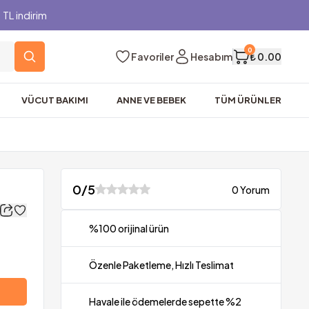
TL indirim
0
Favoriler
Hesabım
₺ 0.00
VÜCUT BAKIMI
ANNE VE BEBEK
TÜM ÜRÜNLER
0
/5
0 Yorum
%100 orijinal ürün
Özenle Paketleme, Hızlı Teslimat
Havale ile ödemelerde sepette %2