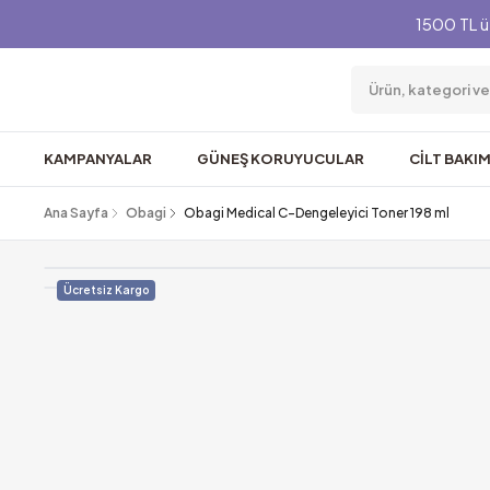
1500 TL ü
KAMPANYALAR
GÜNEŞ KORUYUCULAR
CİLT BAKIM
Ana Sayfa
Obagi
Obagi Medical C-Dengeleyici Toner 198 ml
Ücretsiz Kargo