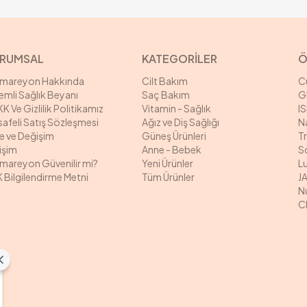
RUMSAL
KATEGORİLER
Ö
rmareyon Hakkında
Cilt Bakım
C
mli Sağlık Beyanı
Saç Bakım
G
K Ve Gizlilik Politikamız
Vitamin - Sağlık
I
afeli Satış Sözleşmesi
Ağız ve Diş Sağlığı
N
e ve Değişim
Güneş Ürünleri
T
tişim
Anne - Bebek
S
mareyon Güvenilir mi?
Yeni Ürünler
L
 Bilgilendirme Metni
Tüm Ürünler
J
N
C