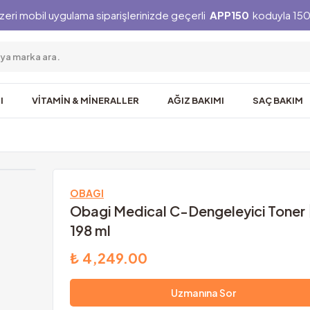
zeri mobil uygulama siparişlerinizde geçerli
APP150
koduyla 150 
I
VİTAMİN & MİNERALLER
AĞIZ BAKIMI
SAÇ BAKIM
OBAGI
Obagi Medical C-Dengeleyici Toner
198 ml
₺ 4,249.00
Uzmanına Sor