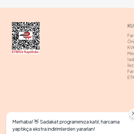
KU
Fa
Öne
KVK
Mes
İad
İle
Far
ETK
Merhaba! 👋 Sadakat programımıza katıl, harcama
yaptıkça ekstra indirimlerden yararlan!