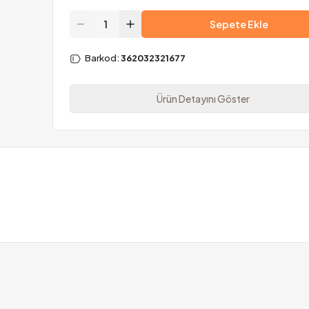
Sepete Ekle
Barkod
:
362032321677
Ürün Detayını Göster