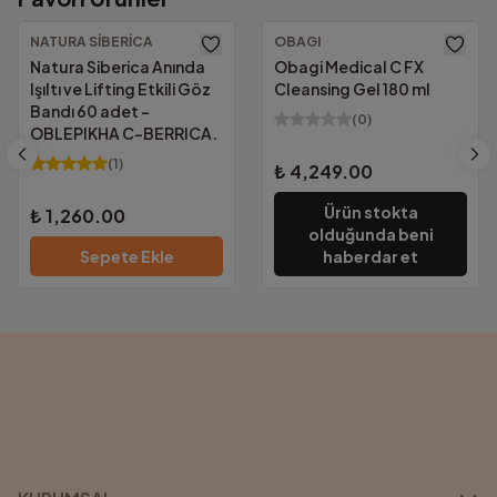
Güvenilir Alışveriş.
Altında kalan tutarlarda yalnızca
69.00₺
NATURA SIBERICA
OBAGI
KVKK Uyumu ve güvenlik sertifikalarımızla
Natura Siberica Anında
Obagi Medical C FX
tüm bilgileriniz güvencemiz altında.
Işıltı ve Lifting Etkili Göz
Cleansing Gel 180 ml
Bandı 60 adet -
(
0
)
OBLEPIKHA C-BERRICA.
(
1
)
₺ 4,249.00
Ürün stokta
₺ 1,260.00
olduğunda beni
Sepete Ekle
haberdar et