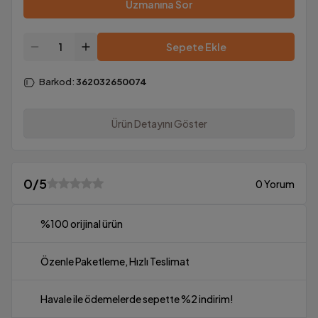
Uzmanına Sor
Sepete Ekle
Barkod
:
362032650074
Ürün Detayını Göster
0
/5
0 Yorum
%100 orijinal ürün
Özenle Paketleme, Hızlı Teslimat
Havale ile ödemelerde sepette %2 indirim!