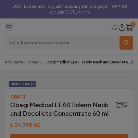
1500 TL üzeri mobil uygulama siparişlerinizde geçerli
APP150
koduyla 150 TL indirim
0
Ana Sayfa
Obagi
Obagi Medical ELASTIderm Neck and Decollete Conc
Ücretsiz Kargo
OBAGI
Obagi Medical ELASTIderm Neck
and Decollete Concentrate 60 ml
₺ 24,795.00