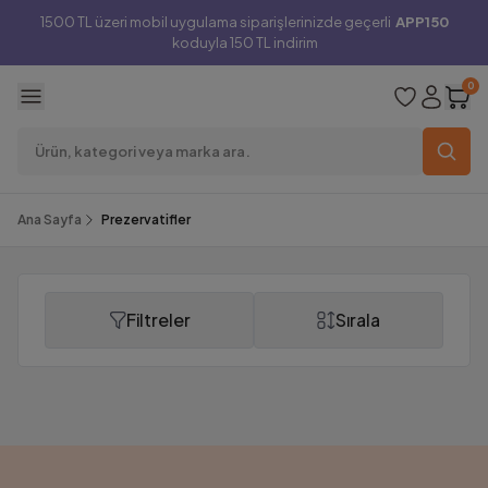
1500 TL üzeri mobil uygulama siparişlerinizde geçerli
APP150
koduyla 150 TL indirim
0
Ana Sayfa
Prezervatifler
Filtreler
Sırala
Prezervatifler