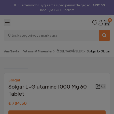
1500 TL üzeri mobil uygulama siparişlerinizde geçerli
APP150
koduyla 150 TL indirim
0
Ana Sayfa
Vitamin & Mineraller
ÖZEL TAKVİYELER
Solgar L-Glutami
Solgar
Solgar L-Glutamine 1000 Mg 60
Tablet
₺ 784.50