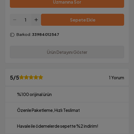
Uzmanına Sor
Sepete Ekle
Barkod
:
33984012547
Ürün Detayını Göster
5
/5
1 Yorum
%100 orijinal ürün
Özenle Paketleme, Hızlı Teslimat
Havale ile ödemelerde sepette %2 indirim!