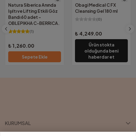
Natura Siberica Anında
Obagi Medical C FX
tüm bilgileriniz güvencemiz altında.
Işıltı ve Lifting Etkili Göz
Cleansing Gel 180 ml
Bandı 60 adet -
(
0
)
OBLEPIKHA C-BERRICA.
(
1
)
₺ 4,249.00
Ürün stokta
₺ 1,260.00
olduğunda beni
Sepete Ekle
haberdar et
KURUMSAL