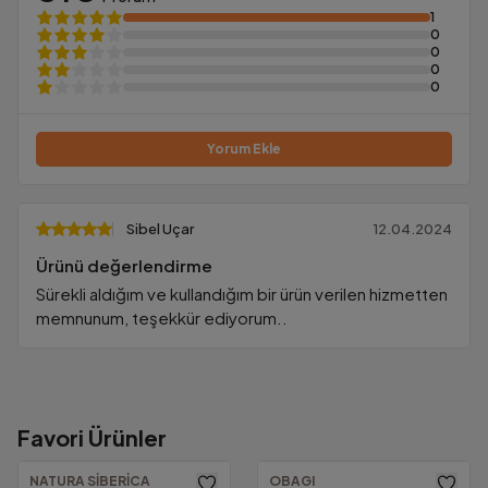
1
0
0
0
0
Yorum Ekle
Sibel Uçar
12.04.2024
Ürünü değerlendirme
Sürekli aldığım ve kullandığım bir ürün verilen hizmetten
memnunum, teşekkür ediyorum..
Favori Ürünler
1000₺ Üzeri Ücretsiz Kargo!
Güvenilir Alışveriş.
Altında kalan tutarlarda yalnızca
69.00₺
NATURA SIBERICA
OBAGI
KVKK Uyumu ve güvenlik sertifikalarımızla