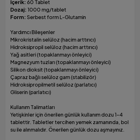
İçerik:
60 Tablet
Dozaj:
1000 mg/tablet
Form:
Serbest form L-Glutamin
Yardımcı Bileşenler
Mikrokristalin selüloz (hacim arttırıcı)
Hidroksipropil selüloz (hacim arttırıcı)
Yağ asitleri (topaklanmayı önleyici)
Magnezyum tuzları (topaklanmayı önleyici)
Silikon dioksit (topaklanmayı önleyici)
Çapraz bağlı selüloz gam (stabilizör)
Hidroksipropilmetil selüloz (parlatıcı)
Gliserin (parlatıcı)
Kullanım Talimatları
Yetişkinler için önerilen günlük kullanım dozu 1-4
tablettir. Tabletler tercihen yemek zamanında, bol
su ile alınmalıdır. Önerilen günlük dozu aşmayınız.