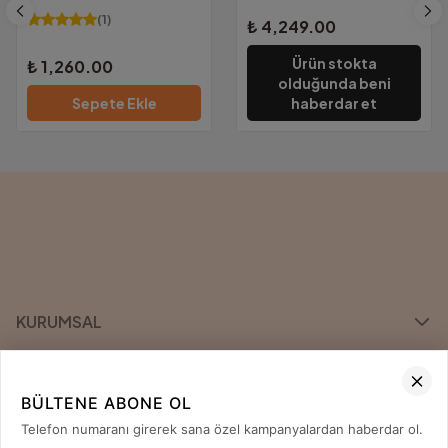
(
1
)
₺ 4,249.00
Ürün stokta
₺ 1,260.00
olduğunda beni
Sepete Ekle
haberdar et
KURUMSAL
KATEGORİLER
BÜLTENE ABONE OL
ÖNE ÇIKAN MARKALAR
Telefon numaranı girerek sana özel kampanyalardan haberdar ol.