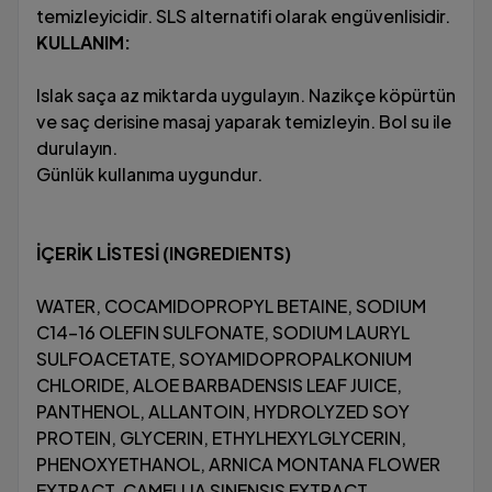
temizleyicidir. SLS alternatifi olarak engüvenlisidir.
KULLANIM:
Islak saça az miktarda uygulayın. Nazikçe köpürtün
ve saç derisine masaj yaparak temizleyin. Bol su ile
durulayın.
Günlük kullanıma uygundur.
İÇERİK LİSTESİ (INGREDIENTS)
WATER, COCAMIDOPROPYL BETAINE, SODIUM
C14-16 OLEFIN SULFONATE, SODIUM LAURYL
SULFOACETATE, SOYAMIDOPROPALKONIUM
CHLORIDE, ALOE BARBADENSIS LEAF JUICE,
PANTHENOL, ALLANTOIN, HYDROLYZED SOY
PROTEIN, GLYCERIN, ETHYLHEXYLGLYCERIN,
PHENOXYETHANOL, ARNICA MONTANA FLOWER
EXTRACT, CAMELLIA SINENSIS EXTRACT,