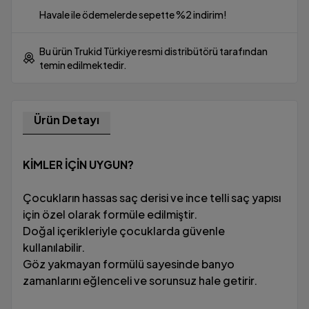
Havale ile ödemelerde sepette %2 indirim!
Bu ürün Trukid Türkiye resmi distribütörü tarafından
temin edilmektedir.
Ürün Detayı
KİMLER İÇİN UYGUN?
Çocukların hassas saç derisi ve ince telli saç yapısı
için özel olarak formüle edilmiştir.
Doğal içerikleriyle çocuklarda güvenle
kullanılabilir.
Göz yakmayan formülü sayesinde banyo
zamanlarını eğlenceli ve sorunsuz hale getirir.