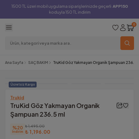
1500 TL üzeri mobil uygulama siparişlerinizde geçerli
APP150
koduyla 150 TL indirim
0
Ana Sayfa
SAÇ BAKIM
TruKid Göz Yakmayan Organik Şampuan 236.5 
Ücretsiz Kargo
Trukid
TruKid Göz Yakmayan Organik
Şampuan 236.5 ml
₺ 1,495.00
%
20
₺ 1,196.00
İndirim