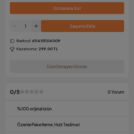
Uzmanına Sor
Sepete Ekle
Barkod
:
611455104009
Kazancınız:
299.00
TL
Ürün Detayını Göster
0
/5
0 Yorum
%100 orijinal ürün
Özenle Paketleme, Hızlı Teslimat