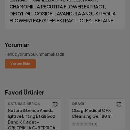
CHAMOMILLA RECUTITA FLOWER EXTRACT,
DECYL GLUCOSIDE, LAVANDULA ANGUSTIFOLIA
FLOWER/LEAF/STEM EXTRACT, OLEYL BETAINE
Yorumlar
Henüz yorum bulunmamaktadır
Yorum Ekle
Favori Ürünler
1000₺ Üzeri Ücretsiz Kargo!
Güvenilir Alışveriş.
Altında kalan tutarlarda yalnızca
69.00₺
NATURA SIBERICA
OBAGI
KVKK Uyumu ve güvenlik sertifikalarımızla
Natura Siberica Anında
Obagi Medical C FX
tüm bilgileriniz güvencemiz altında.
Işıltı ve Lifting Etkili Göz
Cleansing Gel 180 ml
Bandı 60 adet -
(
0
)
OBLEPIKHA C-BERRICA.