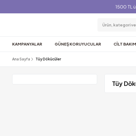
1500 TL ü
KAMPANYALAR
GÜNEŞ KORUYUCULAR
CİLT BAKIM
Ana Sayfa
Tüy Dökücüler
Tüy Dök