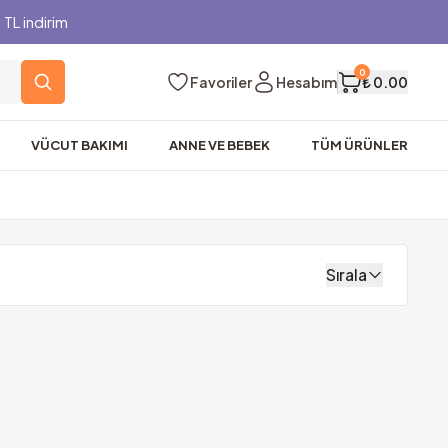
TL indirim
0
Favoriler
Hesabım
₺ 0.00
VÜCUT BAKIMI
ANNE VE BEBEK
TÜM ÜRÜNLER
Sırala