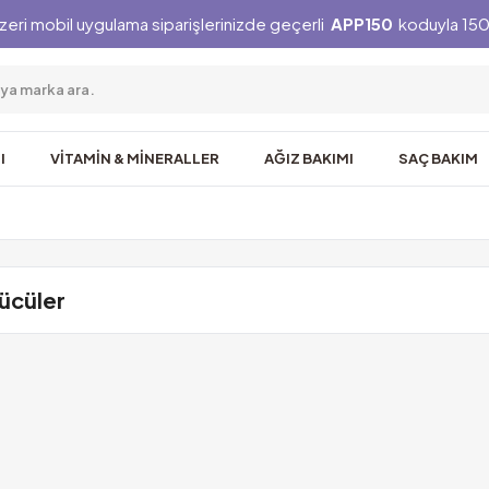
zeri mobil uygulama siparişlerinizde geçerli
APP150
koduyla 150 
I
VİTAMİN & MİNERALLER
AĞIZ BAKIMI
SAÇ BAKIM
ücüler