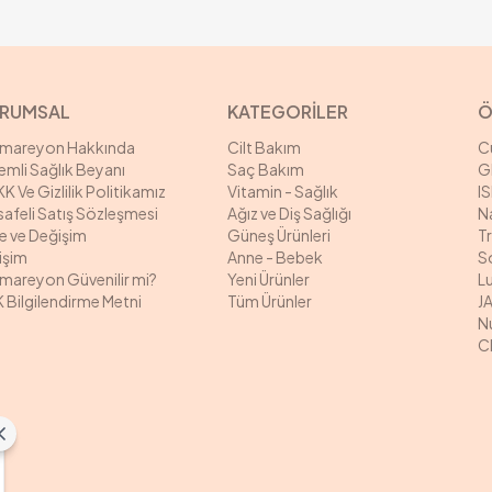
RUMSAL
KATEGORİLER
Ö
rmareyon Hakkında
Cilt Bakım
C
mli Sağlık Beyanı
Saç Bakım
G
K Ve Gizlilik Politikamız
Vitamin - Sağlık
I
afeli Satış Sözleşmesi
Ağız ve Diş Sağlığı
N
e ve Değişim
Güneş Ürünleri
T
tişim
Anne - Bebek
S
mareyon Güvenilir mi?
Yeni Ürünler
L
 Bilgilendirme Metni
Tüm Ürünler
J
N
C