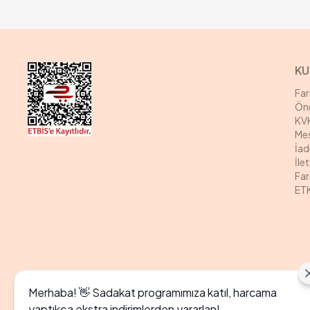
KU
Fa
Öne
KVK
Mes
İad
İle
Far
ETK
Merhaba! 👋 Sadakat programımıza katıl, harcama
yaptıkça ekstra indirimlerden yararlan!