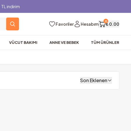
TL indirim
0
Favoriler
Hesabım
₺ 0.00
VÜCUT BAKIMI
ANNE VE BEBEK
TÜM ÜRÜNLER
Son Eklenen