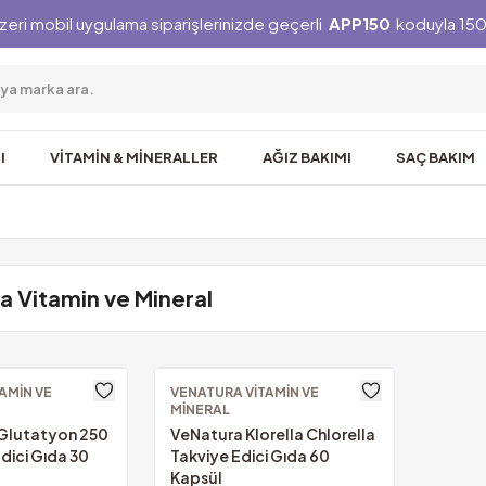
zeri mobil uygulama siparişlerinizde geçerli
APP150
koduyla 150 
I
VİTAMİN & MİNERALLER
AĞIZ BAKIMI
SAÇ BAKIM
a Vitamin ve Mineral
AMIN VE
VENATURA VITAMIN VE
MINERAL
Glutatyon 250
VeNatura Klorella Chlorella
dici Gıda 30
Takviye Edici Gıda 60
Kapsül