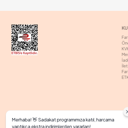
KU
Fa
Öne
KVK
Mes
İad
İle
Far
ETK
Merhaba! 👋 Sadakat programımıza katıl, harcama
yaptıkça ekstra indirimlerden yararlan!