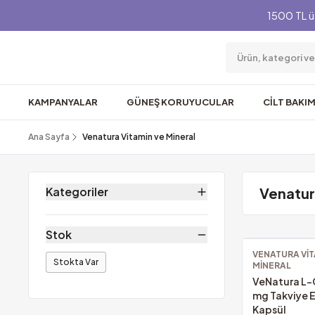
1500 TL ü
KAMPANYALAR
GÜNEŞ KORUYUCULAR
CİLT BAKIM
Ana Sayfa
Venatura Vitamin ve Mineral
Kategoriler
Venatur
Stok
VENATURA VIT
Stokta Var
MINERAL
VeNatura L-
mg Takviye E
Kapsül