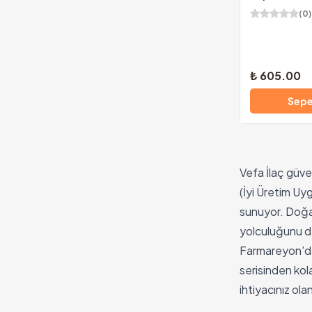
(
0
)
₺ 605.00
Sepe
Vefa İlaç güve
(İyi Üretim Uy
sunuyor. Doğal 
yolculuğunu d
Farmareyon'da
serisinden kol
ihtiyacınız ola