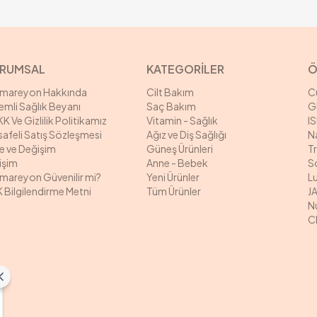
RUMSAL
KATEGORİLER
Ö
rmareyon Hakkında
Cilt Bakım
C
mli Sağlık Beyanı
Saç Bakım
G
K Ve Gizlilik Politikamız
Vitamin - Sağlık
I
afeli Satış Sözleşmesi
Ağız ve Diş Sağlığı
N
e ve Değişim
Güneş Ürünleri
T
tişim
Anne - Bebek
S
mareyon Güvenilir mi?
Yeni Ürünler
L
 Bilgilendirme Metni
Tüm Ürünler
J
N
C