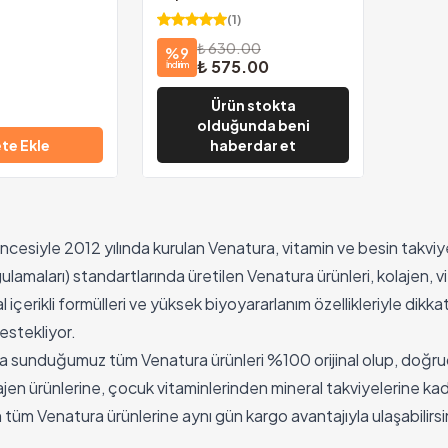
(
1
)
₺ 630.00
%
9
₺ 575.00
İndirim
Ürün stokta
olduğunda beni
te Ekle
haberdar et
ncesiyle 2012 yılında kurulan Venatura, vitamin ve besin takviy
gulamaları) standartlarında üretilen Venatura ürünleri, kolajen, 
içerikli formülleri ve yüksek biyoyararlanım özellikleriyle dikka
estekliyor.
 sunduğumuz tüm Venatura ürünleri %100 orijinal olup, doğruda
ajen ürünlerine, çocuk vitaminlerinden mineral takviyelerine kad
n tüm Venatura ürünlerine aynı gün kargo avantajıyla ulaşabilirsi