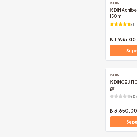
ISDIN
Ücretsiz Kargo
ISDIN Acnib
150 ml
(
1
)
₺ 1,935.00
Sepe
ISDIN
Ücretsiz Kargo
ISDINCEUTIC
gr
(
0
)
₺ 3,650.00
Sepe