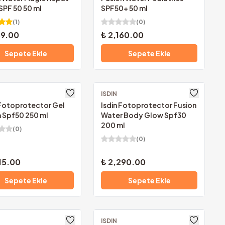
SPF 50 50 ml
SPF50+ 50 ml
(
1
)
(
0
)
59.00
₺ 2,160.00
Sepete Ekle
Sepete Ekle
z Kargo
ISDIN
Ücretsiz Kargo
 Fotoprotector Gel
Isdin Fotoprotector Fusion
 Spf50 250 ml
Water Body Glow Spf30
200 ml
(
0
)
(
0
)
15.00
₺ 2,290.00
Sepete Ekle
Sepete Ekle
z Kargo
ISDIN
Ücretsiz Kargo