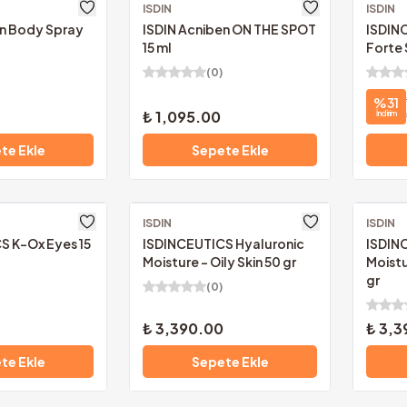
ISDIN
Ücretsiz Kargo
ISDIN
Ücretsi
en Body Spray
ISDIN Acniben ON THE SPOT
ISDIN
15 ml
Forte 
(
0
)
%
31
₺ 1,095.00
İndirim
te Ekle
Sepete Ekle
ISDIN
Ücretsiz Kargo
ISDIN
Ücretsi
S K-Ox Eyes 15
ISDINCEUTICS Hyaluronic
ISDIN
Moisture - Oily Skin 50 gr
Moistu
gr
(
0
)
₺ 3,390.00
₺ 3,3
te Ekle
Sepete Ekle