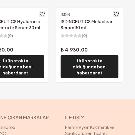
z Kargo
ISDIN
Ücretsiz Kargo
CEUTICS Hyaluronic
ISDINCEUTICS Melaclear
ntrate Serum 30 ml
Serum 30 ml
(
0
)
(
0
)
50.00
₺ 4,930.00
Ürün stokta
Ürün stokta
olduğunda beni
olduğunda beni
haberdar et
haberdar et
NE ÇIKAN MARKALAR
İLETİŞİM
uraprox
Farmareyon Kozmetik ve
NC
Sağlık Ürünleri Ticaret