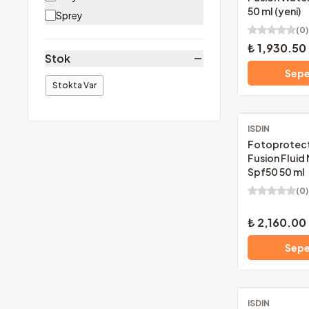
50 ml (yeni)
Sprey
(
0
)
₺ 1,930.50
Stok
Sepe
Stokta Var
ISDIN
Ücretsiz Kargo
Fotoprotect
Fusion Fluid
Spf50 50 ml
(
0
)
₺ 2,160.00
Sepe
ISDIN
Ücretsiz Kargo