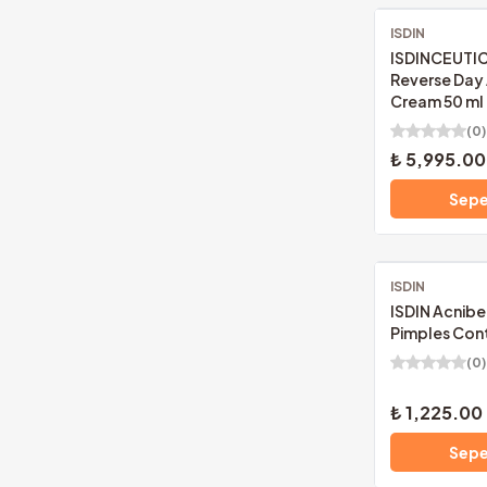
ISDIN
Ücretsiz Kargo
ISDINCEUTIC
Reverse Day
Cream 50 ml
(
0
)
₺ 5,995.00
Sepe
ISDIN
Ücretsiz Kargo
ISDIN Acnibe
Pimples Cont
(
0
)
₺ 1,225.00
Sepe