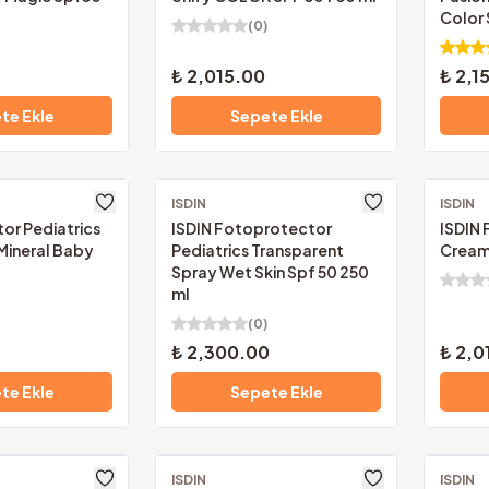
Color 
(
0
)
₺ 2,015.00
₺ 2,1
te Ekle
Sepete Ekle
ISDIN
Ücretsiz Kargo
ISDIN
Ücretsi
or Pediatrics
ISDIN Fotoprotector
ISDIN
 Mineral Baby
Pediatrics Transparent
Cream
Spray Wet Skin Spf 50 250
ml
(
0
)
₺ 2,300.00
₺ 2,0
te Ekle
Sepete Ekle
ISDIN
Ücretsiz Kargo
ISDIN
Ücretsi