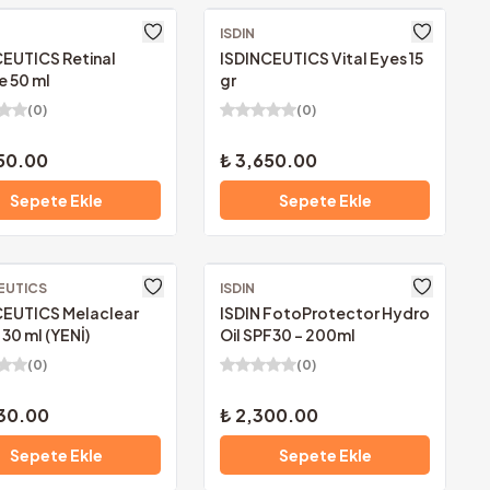
z Kargo
ISDIN
Ücretsiz Kargo
CEUTICS Retinal
ISDINCEUTICS Vital Eyes 15
e 50 ml
gr
(
0
)
(
0
)
50.00
₺ 3,650.00
Sepete Ekle
Sepete Ekle
EUTICS
z Kargo
ISDIN
Ücretsiz Kargo
CEUTICS Melaclear
ISDIN FotoProtector Hydro
30 ml (YENİ)
Oil SPF30 - 200ml
(
0
)
(
0
)
30.00
₺ 2,300.00
Sepete Ekle
Sepete Ekle