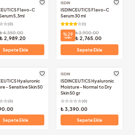
z Kargo
ISDIN
Ücretsiz Kargo
CEUTICS Flavo-C
ISDINCEUTICS Flavo-C
Serum 5,3ml
Serum 30 ml
(
0
)
(
1
)
₺ 4,350.00
₺ 3,900.00
%
29
₺ 2,989.20
₺ 2,765.00
İndirim
Sepete Ekle
Sepete Ekle
z Kargo
ISDIN
Ücretsiz Kargo
CEUTICS Hyaluronic
ISDINCEUTICS Hyaluronic
re - Sensitive Skin 50
Moisture - Normal to Dry
Skin 50 gr
(
0
)
(
0
)
90.00
₺ 3,390.00
Sepete Ekle
Sepete Ekle