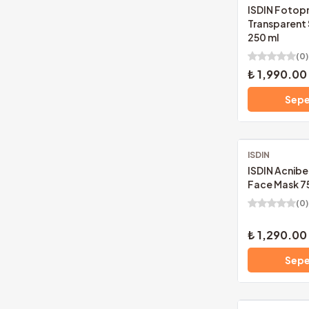
ISDIN Fotop
Transparent
250 ml
(
0
)
₺ 1,990.00
Sepe
ISDIN
Ücretsiz Kargo
ISDIN Acnibe
Face Mask 7
(
0
)
₺ 1,290.00
Sepe