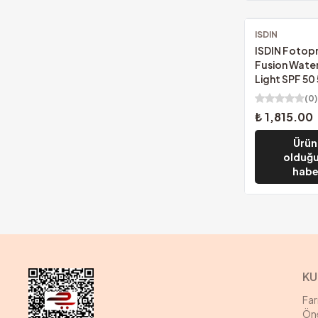
ISDIN
Ücretsiz Kargo
ISDIN Fotop
Fusion Water
Light SPF 50
(
0
)
₺ 1,815.00
Ürün
olduğu
habe
KU
Fa
Öne