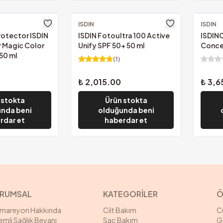
ISDIN
Ücretsiz Kargo
ISDIN
Ücretsi
rotector ISDIN
ISDIN Fotoultra 100 Active
ISDIN
 Magic Color
Unify SPF 50+ 50 ml
Conce
 50 ml
(
1
)
₺ 2,015.00
₺ 3,6
 stokta
Ürün stokta
nda beni
olduğunda beni
rdar et
haberdar et
RUMSAL
KATEGORİLER
Ö
rmareyon Hakkında
Cilt Bakım
C
mli Sağlık Beyanı
Saç Bakım
G