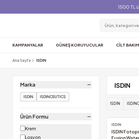
1500 TL ü
KAMPANYALAR
GÜNEŞ KORUYUCULAR
CİLT BAKIM
Ana Sayfa
ISDIN
Marka
ISDIN
ISDIN
ISDINCEUTICS
ISDIN
ISDIN
Ürün Formu
ISDIN
Ücretsiz Kargo
Krem
ISDIN Fotop
Losyon
Fusion Wate