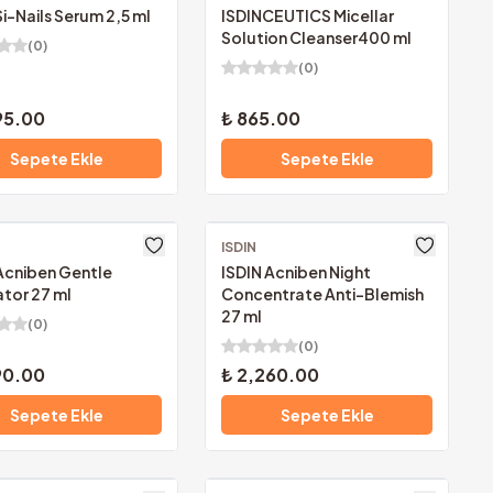
Si-Nails Serum 2,5 ml
ISDINCEUTICS Micellar
Solution Cleanser400 ml
(
0
)
(
0
)
95.00
₺ 865.00
Sepete Ekle
Sepete Ekle
z Kargo
ISDIN
Ücretsiz Kargo
Acniben Gentle
ISDIN Acniben Night
ator 27 ml
Concentrate Anti-Blemish
27 ml
(
0
)
(
0
)
90.00
₺ 2,260.00
Sepete Ekle
Sepete Ekle