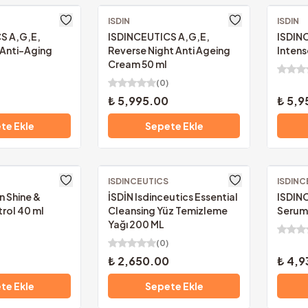
ISDIN
Ücretsiz Kargo
ISDIN
Ücretsi
S A,G,E,
ISDINCEUTICS A,G,E,
ISDIN
 Anti-Aging
Reverse Night Anti Ageing
Intens
Cream 50 ml
(
0
)
₺ 5,995.00
₺ 5,9
te Ekle
Sepete Ekle
ISDINCEUTICS
Ücretsiz Kargo
ISDINC
Ücretsi
n Shine &
İSDİN Isdinceutics Essential
ISDIN
rol 40 ml
Cleansing Yüz Temizleme
Serum 
Yağı 200 ML
(
0
)
₺ 2,650.00
₺ 4,9
te Ekle
Sepete Ekle