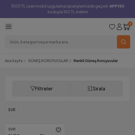
1500 TL üzeri mobil uygulama siparişlerinizde geçerli
APP150
koduyla 150 TL indirim
0
Ana Sayfa
GÜNEŞ KORUYUCULAR
Renkli Güneş Koruyucular
Filtreler
Sırala
Renkli Güneş Koruyucular
SVR
SVR