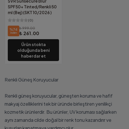
SVR Sunsecure Blur
SPF50+ Tinted/Renkli 50
ml (Bej) (SKT 10/2026 )
(
0
)
₺ 999.00
%
74
₺ 261.00
İndirim
Ürün stokta
olduğunda beni
haberdar et
Renkli Güneş Koruyucular
Renkli güneş koruyucular, güneşten koruma ve hafif
makyaj özelliklerini tek bir üründe birleştiren yenilikçi
kozmetik ürünlerdir. Bu ürünler, UV koruması sağlarken
aynı zamanda cilde doğal bir renk tonu kazandırır ve
kusurları kapatmaya yardımcı olur.