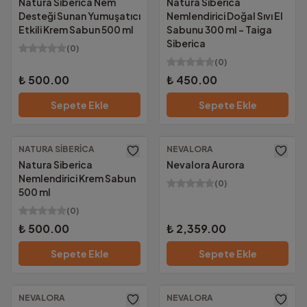
Natura Siberica Nem
Natura Siberica
Desteği Sunan Yumuşatıcı
Nemlendirici Doğal Sıvı El
Etkili Krem Sabun 500 ml
Sabunu 300 ml - Taiga
Siberica
(
0
)
(
0
)
₺ 500.00
₺ 450.00
Sepete Ekle
Sepete Ekle
NATURA SIBERICA
NEVALORA
Natura Siberica
Nevalora Aurora
Nemlendirici Krem Sabun
(
0
)
500 ml
(
0
)
₺ 500.00
₺ 2,359.00
Sepete Ekle
Sepete Ekle
NEVALORA
NEVALORA