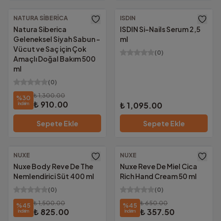
NATURA SIBERICA
ISDIN
Ücretsiz Kargo
Ücretsiz Kargo
Natura Siberica
ISDIN Si-Nails Serum 2,5
Geleneksel Siyah Sabun –
ml
Vücut ve Saç için Çok
(
0
)
Amaçlı Doğal Bakım 500
ml
(
0
)
₺ 1,300.00
%
30
₺ 910.00
₺ 1,095.00
İndirim
Sepete Ekle
Sepete Ekle
NUXE
NUXE
Ücretsiz Kargo
Nuxe Body Reve De The
Nuxe Reve De Miel Cica
Nemlendirici Süt 400 ml
Rich Hand Cream 50 ml
(
0
)
(
0
)
₺ 1,500.00
₺ 650.00
%
45
%
45
₺ 825.00
₺ 357.50
İndirim
İndirim