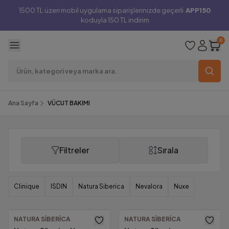
1500 TL üzeri mobil uygulama siparişlerinizde geçerli
APP150
koduyla 150 TL indirim
0
Ana Sayfa
VÜCUT BAKIMI
Filtreler
Sırala
VÜCUT BAKIMI
Clinique
ISDIN
Natura Siberica
Nevalora
Nuxe
NATURA SIBERICA
NATURA SIBERICA