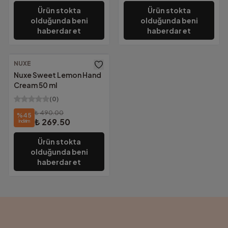
Ürün stokta
Ürün stokta
olduğunda beni
olduğunda beni
haberdar et
haberdar et
NUXE
Nuxe Sweet Lemon Hand
Cream 50 ml
(
0
)
₺ 490.00
%
45
₺ 269.50
İndirim
Ürün stokta
olduğunda beni
haberdar et