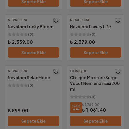
Sepete Ekle
Sepete Ekle
NEVALORA
NEVALORA
Nevalora Lucky Bloom
Nevalora Luxury Life
(
0
)
(
0
)
₺ 2,359.00
₺ 2,379.00
Sepete Ekle
Sepete Ekle
NEVALORA
CLINIQUE
Ücretsiz Kargo
Nevalora Relax Mode
Clinique Moisture Surge
Vücut Nemlendiricisi 200
(
0
)
ml
(
0
)
₺ 1,769.00
%
40
₺ 1,061.40
₺ 899.00
İndirim
Sepete Ekle
Sepete Ekle